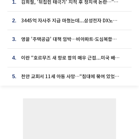
김희철, '뒤집힌 태극기' 지적 후 정치색 논란…"좌우 떠나 우리나라 국기"
1.
3445억 자사주 지급 마쳤는데...삼성전자 DX노조, 뒤늦은 '떼쓰기 집회'
2.
영끌 '주택공급' 대책 임박⋯비아파트·도심복합까지 총동원
3.
이란 “호르무즈 새 항로 합의 매우 근접...미국 배상 먼저”
4.
천안 교회서 11세 아동 사망…“침대에 묶여 있었다” 진술 확보
5.