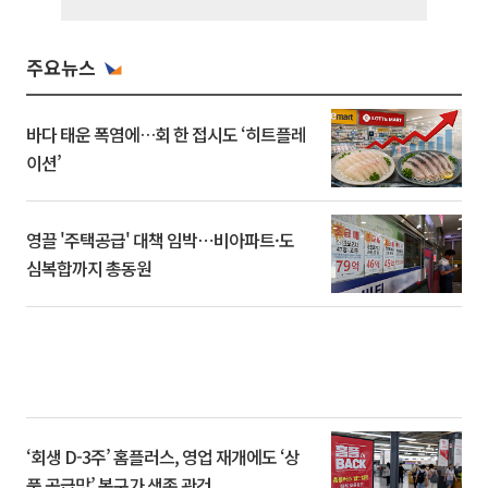
주요뉴스
바다 태운 폭염에…회 한 접시도 ‘히트플레
이션’
영끌 '주택공급' 대책 임박⋯비아파트·도
심복합까지 총동원
‘회생 D-3주’ 홈플러스, 영업 재개에도 ‘상
품 공급망’ 복구가 생존 관건