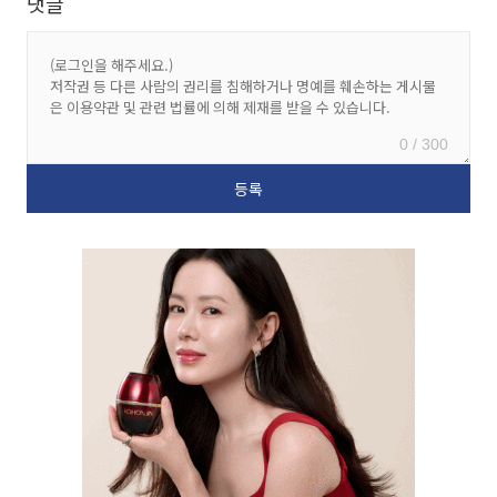
댓글
0 / 300