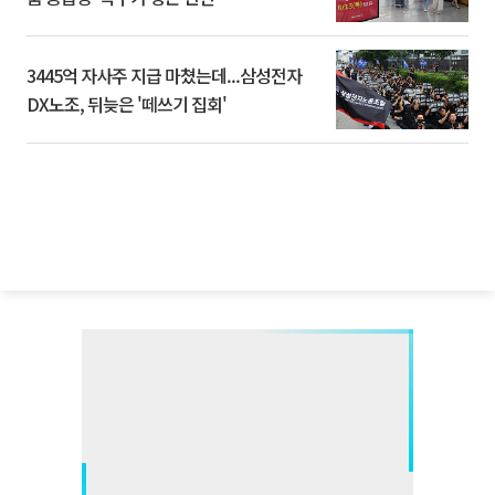
3445억 자사주 지급 마쳤는데...삼성전자
DX노조, 뒤늦은 '떼쓰기 집회'