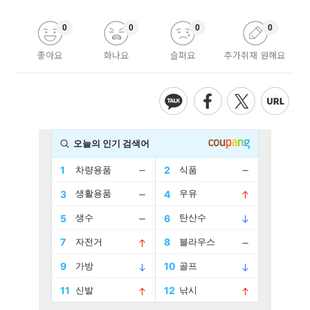
0
0
0
0
좋아요
화나요
슬퍼요
추가취재 원해요