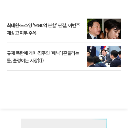
최태원·노소영 '9440억 분할' 판결, 이번주
재상고 여부 주목
규제 폭탄에 개미·집주인 '패닉' [흔들리는
룰, 출렁이는 시장]①