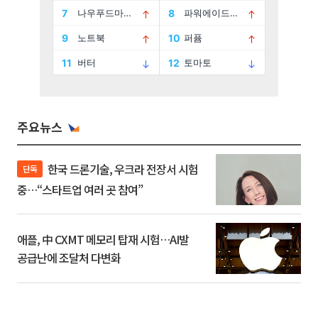
주요뉴스
한국 드론기술, 우크라 전장서 시험
단독
중…“스타트업 여러 곳 참여”
애플, 中 CXMT 메모리 탑재 시험…AI발
공급난에 조달처 다변화