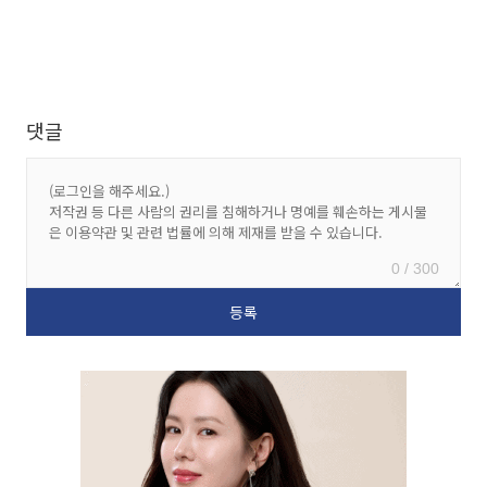
댓글
0 / 300