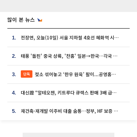
많이 본 뉴스
전장연, 오늘(10일) 서울 지하철 4호선 혜화역 시위…1호선 용산역 무정차
1.
태풍 '돌핀' 중국 상륙, '찬홈' 일본→한국…각국 기상청 예상 경로는?
2.
젖소 섞어놓고 ‘한우 원육’ 팔이...공영홈쇼핑 표기·검증 구멍
단독
3.
대신證 “알테오젠, 키트루다 큐렉스 판매 3배 급증…목표가 41만원 상향”
4.
재건축·재개발 이주비 대출 숨통…정부, HF 보증 신설 추진
5.