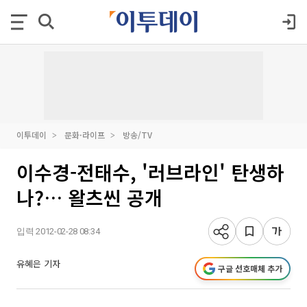
이투데이
문화·라이프
방송/TV
이수경-전태수, '러브라인' 탄생하
나?… 왈츠씬 공개
입력 2012-02-28 08:34
유혜은 기자
구글 선호매체 추가