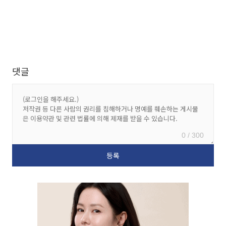
댓글
0 / 300