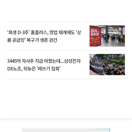
‘회생 D-3주’ 홈플러스, 영업 재개에도 ‘상
품 공급망’ 복구가 생존 관건
3445억 자사주 지급 마쳤는데...삼성전자
DX노조, 뒤늦은 '떼쓰기 집회'