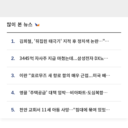
많이 본 뉴스
김희철, '뒤집힌 태극기' 지적 후 정치색 논란…"좌우 떠나 우리나라 국기"
1.
3445억 자사주 지급 마쳤는데...삼성전자 DX노조, 뒤늦은 '떼쓰기 집회'
2.
이란 “호르무즈 새 항로 합의 매우 근접...미국 배상 먼저”
3.
영끌 '주택공급' 대책 임박⋯비아파트·도심복합까지 총동원
4.
천안 교회서 11세 아동 사망…“침대에 묶여 있었다” 진술 확보
5.