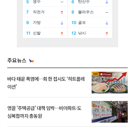
주요뉴스
바다 태운 폭염에…회 한 접시도 ‘히트플레
이션’
영끌 '주택공급' 대책 임박⋯비아파트·도
심복합까지 총동원