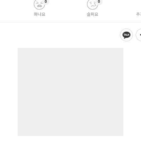
0
0
화나요
슬퍼요
추