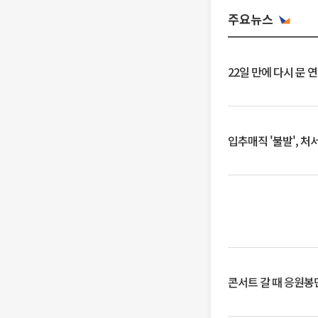
주요뉴스
22일 만에 다시 문 
입추매직 '불발', 처
콘서트 갈 때 응원봉만