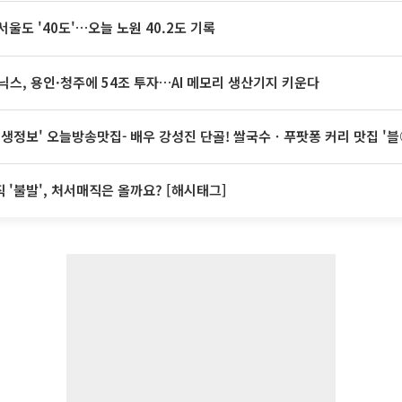
서울도 '40도'…오늘 노원 40.2도 기록
닉스, 용인·청주에 54조 투자…AI 메모리 생산기지 키운다
 생생정보' 오늘방송맛집- 배우 강성진 단골! 쌀국수ㆍ푸팟퐁 커리 맛집 '
 '불발', 처서매직은 올까요? [해시태그]