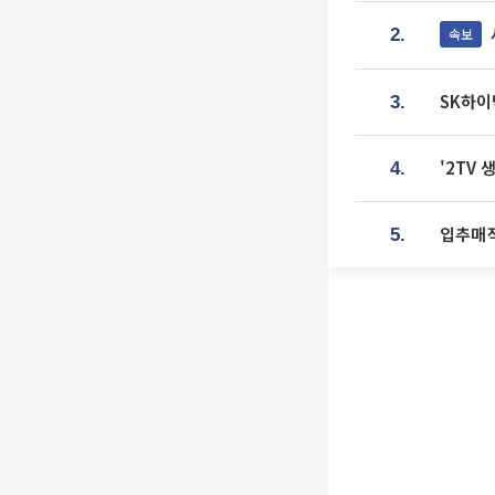
속보
2.
SK하이
3.
'2TV
4.
입추매직
5.