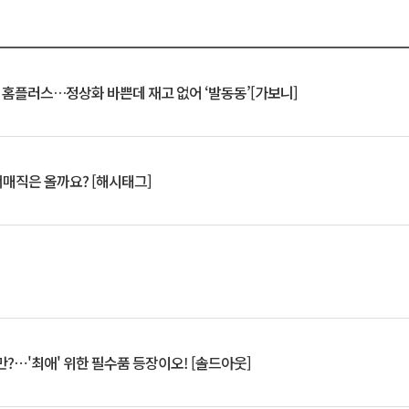
연 홈플러스…정상화 바쁜데 재고 없어 ‘발동동’[가보니]
서매직은 올까요? [해시태그]
?⋯'최애' 위한 필수품 등장이오! [솔드아웃]