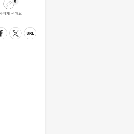
0
가취재 원해요