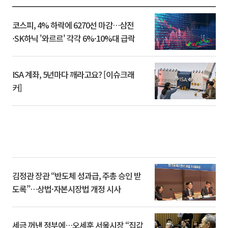
코스피, 4% 하락에 6270선 마감…삼전
·SK하닉 '와르르' 각각 6%·10%대 급락
ISA 계좌, 5년마다 깨라고요? [이슈크래
커]
김정관 장관 “반도체 성과급, 주총 승인 받
도록”…상법·자본시장법 개정 시사
세금 꺼낸 정부에…오세훈 서울시장 “집값