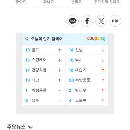
좋아요
화나요
슬퍼요
추가취재 원해요
주요뉴스