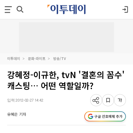
이투데이
문화·라이프
방송/TV
강혜정-이규한, tvN '결혼의 꼼수'
캐스팅… 어떤 역할일까?
입력 2012-02-27 14:42
유혜은 기자
구글 선호매체 추가