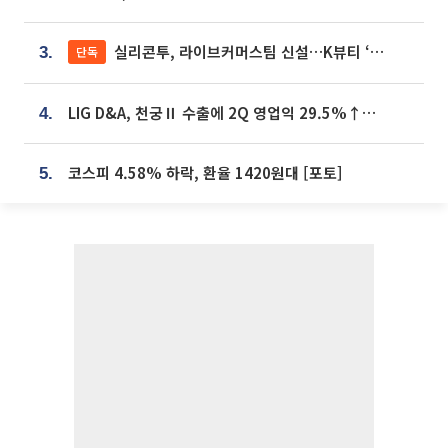
실리콘투, 라이브커머스팀 신설…K뷰티 ‘글로벌 판매망’ 확대[K뷰티 라방戰]
단독
3.
LIG D&A, 천궁Ⅱ 수출에 2Q 영업익 29.5%↑…수주잔고 24.6조 [종합]
4.
코스피 4.58% 하락, 환율 1420원대 [포토]
5.