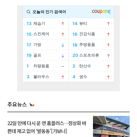
주요뉴스
22일 만에 다시 문 연 홈플러스…정상화 바
쁜데 재고 없어 ‘발동동’[가보니]