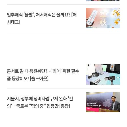
입추매직 '불발', 처서매직은 올까요? [해
시태그]
콘서트 갈 때 응원봉만?⋯'최애' 위한 필수
품 등장이오! [솔드아웃]
서울시, 정부에 정비사업 규제 완화 '건
의'⋯국토부 "협의 중" 입장만 [종합]