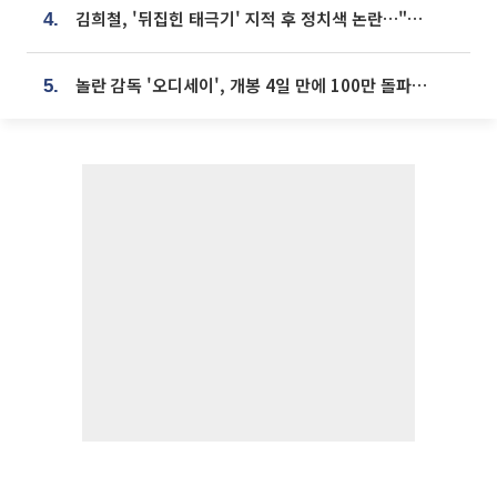
김희철, '뒤집힌 태극기' 지적 후 정치색 논란…"좌우 떠나 우리나라 국기"
4.
놀란 감독 '오디세이', 개봉 4일 만에 100만 돌파⋯'왕사남' 보다 빠르다
5.