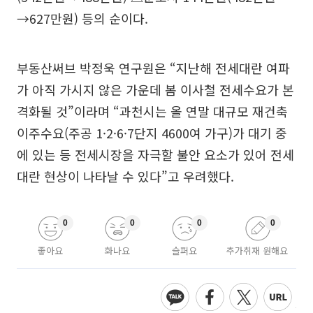
→627만원) 등의 순이다.
부동산써브 박정욱 연구원은 “지난해 전세대란 여파
가 아직 가시지 않은 가운데 봄 이사철 전세수요가 본
격화될 것”이라며 “과천시는 올 연말 대규모 재건축
이주수요(주공 1·2·6·7단지 4600여 가구)가 대기 중
에 있는 등 전세시장을 자극할 불안 요소가 있어 전세
대란 현상이 나타날 수 있다”고 우려했다.
0
0
0
0
좋아요
화나요
슬퍼요
추가취재 원해요