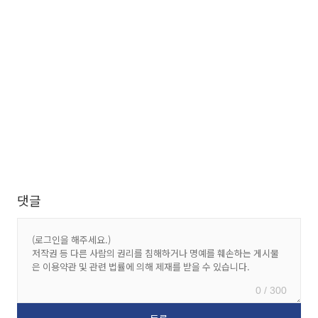
댓글
0 / 300