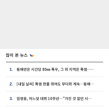
많이 본 뉴스
동해안은 시간당 80㎜ 폭우, 그 외 지역은 폭염…‘극과 극 날씨’
1.
[내일 날씨] 폭염 한풀 꺾여도 무더위 계속⋯동해안 이틀 연속 비
2.
임영웅, 어느덧 데뷔 10주년⋯"가진 것 없던 시절, 내 앞엔 20명의 팬뿐"
3.