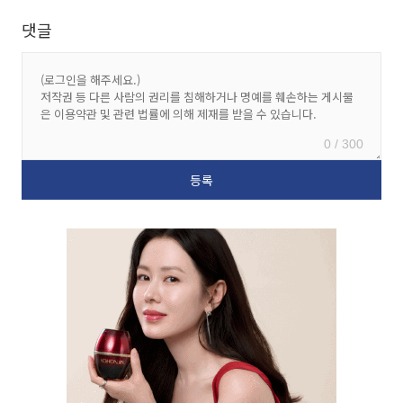
댓글
0 / 300