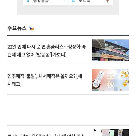
주요뉴스
22일 만에 다시 문 연 홈플러스…정상화 바
쁜데 재고 없어 ‘발동동’[가보니]
입추매직 '불발', 처서매직은 올까요? [해
시태그]