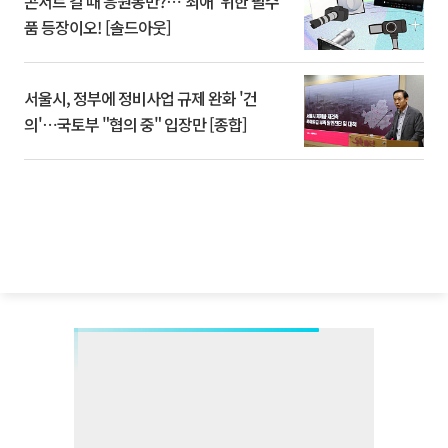
콘서트 갈 때 응원봉만?⋯'최애' 위한 필수
품 등장이오! [솔드아웃]
서울시, 정부에 정비사업 규제 완화 '건
의'⋯국토부 "협의 중" 입장만 [종합]