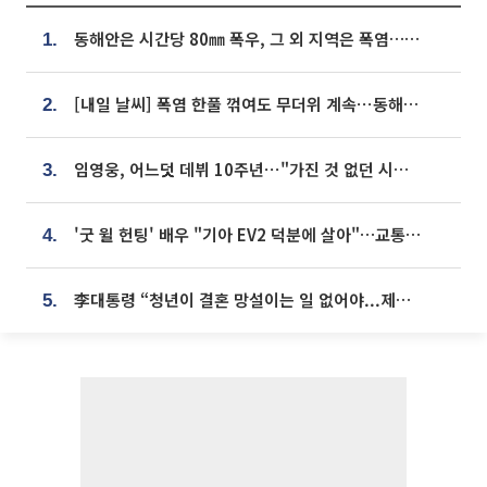
동해안은 시간당 80㎜ 폭우, 그 외 지역은 폭염…‘극과 극 날씨’
1.
[내일 날씨] 폭염 한풀 꺾여도 무더위 계속⋯동해안 이틀 연속 비
2.
임영웅, 어느덧 데뷔 10주년⋯"가진 것 없던 시절, 내 앞엔 20명의 팬뿐"
3.
'굿 윌 헌팅' 배우 "기아 EV2 덕분에 살아"…교통사고 후 안전성 극찬
4.
李대통령 “청년이 결혼 망설이는 일 없어야...제도상 불이익 조사”
5.