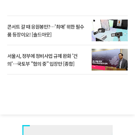
콘서트 갈 때 응원봉만?⋯'최애' 위한 필수
품 등장이오! [솔드아웃]
서울시, 정부에 정비사업 규제 완화 '건
의'⋯국토부 "협의 중" 입장만 [종합]