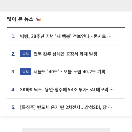
많이 본 뉴스
빅뱅, 20주년 기념 '새 뱅봉' 선보인다⋯콘서트 앞두고 팝업 개최
1.
전북 완주 삼례읍 공장서 화재 발생
속보
2.
서울도 '40도'…오늘 노원 40.2도 기록
속보
3.
SK하이닉스, 용인·청주에 54조 투자…AI 메모리 생산기지 키운다
4.
[특징주] 반도체 온기 탄 2차전지...삼성SDI, 장 초반 7% 넘게 껑충
5.