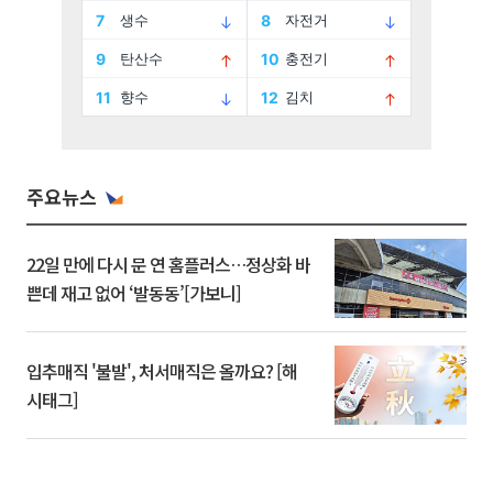
주요뉴스
22일 만에 다시 문 연 홈플러스…정상화 바
쁜데 재고 없어 ‘발동동’[가보니]
입추매직 '불발', 처서매직은 올까요? [해
시태그]