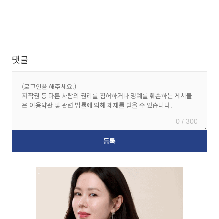
댓글
0 / 300