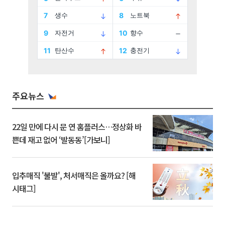
주요뉴스
22일 만에 다시 문 연 홈플러스…정상화 바
쁜데 재고 없어 ‘발동동’[가보니]
입추매직 '불발', 처서매직은 올까요? [해
시태그]