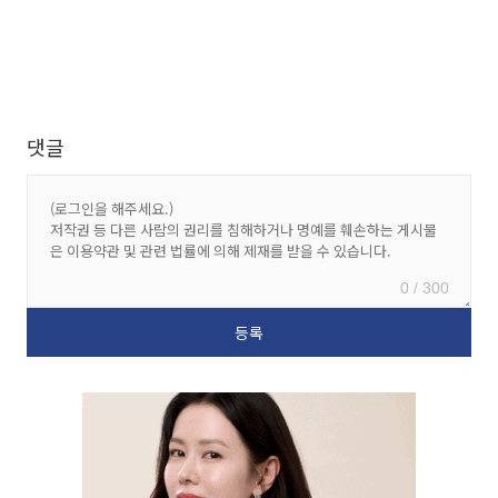
댓글
0 / 300