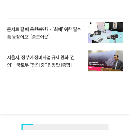
콘서트 갈 때 응원봉만?⋯'최애' 위한 필수
품 등장이오! [솔드아웃]
서울시, 정부에 정비사업 규제 완화 '건
의'⋯국토부 "협의 중" 입장만 [종합]