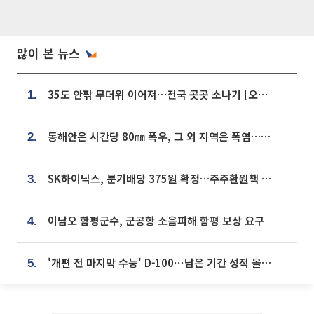
많이 본 뉴스
35도 안팎 무더위 이어져…전국 곳곳 소나기 [오늘 날씨]
1.
동해안은 시간당 80㎜ 폭우, 그 외 지역은 폭염…‘극과 극 날씨’
2.
SK하이닉스, 분기배당 375원 확정…주주환원책 9월로 앞당겨 발표
3.
이남오 함평군수, 군공항 소음피해 함평 보상 요구
4.
'개편 전 마지막 수능' D-100⋯남은 기간 성적 올릴 전략은
5.