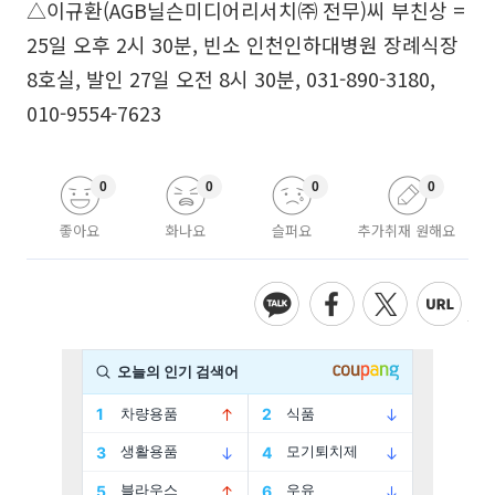
△이규환(AGB닐슨미디어리서치㈜ 전무)씨 부친상 =
25일 오후 2시 30분, 빈소 인천인하대병원 장례식장
8호실, 발인 27일 오전 8시 30분, 031-890-3180,
010-9554-7623
0
0
0
0
좋아요
화나요
슬퍼요
추가취재 원해요