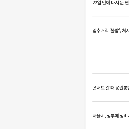
22일 만에 다시 문 
입추매직 '불발', 처
콘서트 갈 때 응원봉만
서울시, 정부에 정비사