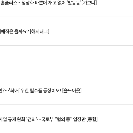
연 홈플러스…정상화 바쁜데 재고 없어 ‘발동동’[가보니]
서매직은 올까요? [해시태그]
?⋯'최애' 위한 필수품 등장이오! [솔드아웃]
업 규제 완화 '건의'⋯국토부 "협의 중" 입장만 [종합]