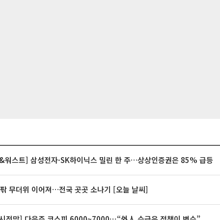
&워스트] 삼성전자·SK하이닉스 밀린 한 주…상상인증권은 85% 급등
안팎 무더위 이어져…전국 곳곳 소나기 [오늘 날씨]
시전망] 다음주 코스피 6000~7000⋯“外人 수급은 정책이 변수”