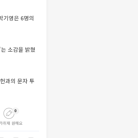
 박기영은 6명의
"는 소감을 밝혔
지헌과의 문자 투
0
가취재 원해요