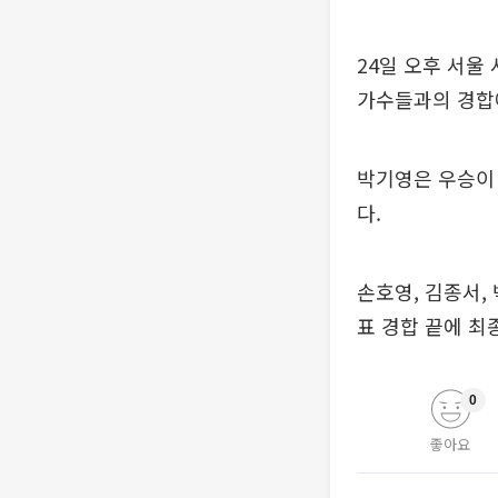
24일 오후 서울
가수들과의 경합
박기영은 우승이 
다.
손호영, 김종서,
표 경합 끝에 최
0
좋아요