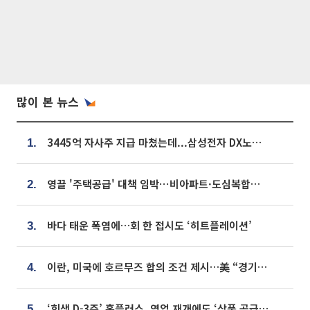
많이 본 뉴스
3445억 자사주 지급 마쳤는데...삼성전자 DX노조, 뒤늦은 '떼쓰기 집회'
1.
영끌 '주택공급' 대책 임박⋯비아파트·도심복합까지 총동원
2.
바다 태운 폭염에…회 한 접시도 ‘히트플레이션’
3.
이란, 미국에 호르무즈 합의 조건 제시…美 “경기 아직 안 끝나” [종합]
4.
‘회생 D-3주’ 홈플러스, 영업 재개에도 ‘상품 공급망’ 복구가 생존 관건
5.