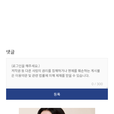
댓글
0 / 300