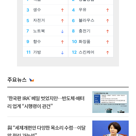
주요뉴스
‘한국판 IRA’ 베일 벗었지만…반도체·배터
리 업계 “시행령이 관건”
與 “세제개편안 다양한 목소리 수렴…이달
말 정리 가능성”