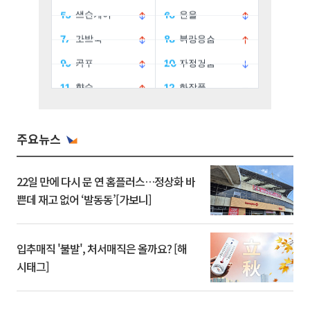
주요뉴스
22일 만에 다시 문 연 홈플러스…정상화 바
쁜데 재고 없어 ‘발동동’[가보니]
입추매직 '불발', 처서매직은 올까요? [해
시태그]