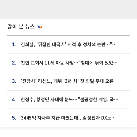
많이 본 뉴스
김희철, '뒤집힌 태극기' 지적 후 정치색 논란…"좌우 떠나 우리나라 국기"
1.
천안 교회서 11세 아동 사망…“침대에 묶여 있었다” 진술 확보
2.
'전참시' 리센느, 데뷔 '3년 차' 첫 연말 무대 오른다⋯"그동안 섭외 안 와"
3.
한정수, 황정민 사태에 분노⋯"불공정한 게임, 폭로자도 오픈 하라"
4.
3445억 자사주 지급 마쳤는데...삼성전자 DX노조, 뒤늦은 '떼쓰기 집회'
5.