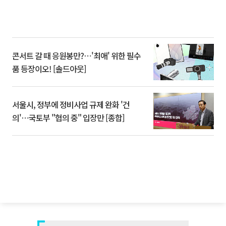
콘서트 갈 때 응원봉만?⋯'최애' 위한 필수
품 등장이오! [솔드아웃]
서울시, 정부에 정비사업 규제 완화 '건
의'⋯국토부 "협의 중" 입장만 [종합]