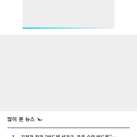
많이 본 뉴스
김정관 장관 “반도체 성과급, 주총 승인 받도록”…상법·자본시장법 개정 시사