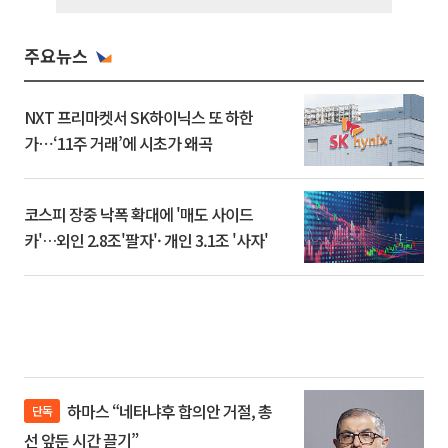
주요뉴스
NXT 프리마켓서 SK하이닉스 또 하한
가⋯‘11주 거래’에 시초가 왜곡
코스피 장중 낙폭 확대에 '매도 사이드
카'…외인 2.8조'팔자'· 개인 3.1조 '사자'
하마스 “네타냐후 합의안 거절, 총
단독
선 앞둔 시간 끌기”