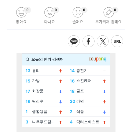
0
0
0
0
좋아요
화나요
슬퍼요
추가취재 원해요