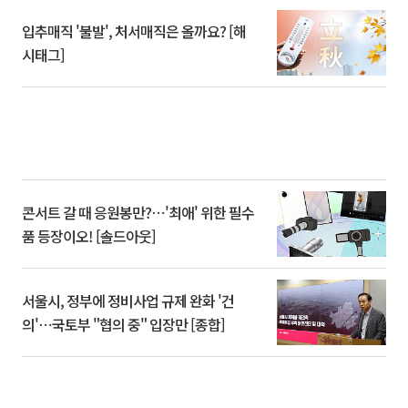
입추매직 '불발', 처서매직은 올까요? [해
시태그]
콘서트 갈 때 응원봉만?⋯'최애' 위한 필수
품 등장이오! [솔드아웃]
서울시, 정부에 정비사업 규제 완화 '건
의'⋯국토부 "협의 중" 입장만 [종합]