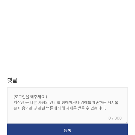
댓글
0 / 300