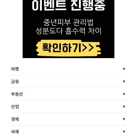
마켓
금융
부동산
산업
경제
국제