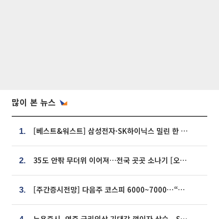
많이 본 뉴스
[베스트&워스트] 삼성전자·SK하이닉스 밀린 한 주…상상인증권은 85% 급등
1.
35도 안팎 무더위 이어져…전국 곳곳 소나기 [오늘 날씨]
2.
[주간증시전망] 다음주 코스피 6000~7000⋯“外人 수급은 정책이 변수”
3.
뉴욕증시, 연준 금리인상 기대감 꺾이자 상승...S&P500 사상 최고치 [종합]