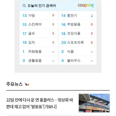
주요뉴스
22일 만에 다시 문 연 홈플러스…정상화 바
쁜데 재고 없어 ‘발동동’[가보니]