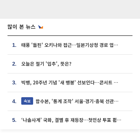
많이 본 뉴스
태풍 '돌핀' 오키나와 접근…일본기상청 경로 업데이트
1.
오늘은 절기 '입추', 뜻은?
2.
빅뱅, 20주년 기념 '새 뱅봉' 선보인다⋯콘서트 앞두고 팝업 개최
3.
합수본, '통계 조작' 서울·경기·충북 선관위 등 추가 압수수색
속보
4.
‘나솔사계’ 국화, 결별 후 재등장⋯첫인상 투표 휩쓸고 ‘인기녀’ 등극
5.