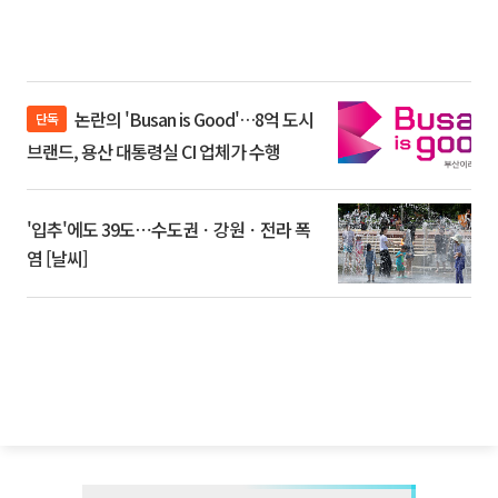
논란의 'Busan is Good'…8억 도시
단독
브랜드, 용산 대통령실 CI 업체가 수행
'입추'에도 39도⋯수도권ㆍ강원ㆍ전라 폭
염 [날씨]