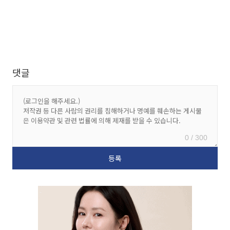
댓글
0 / 300