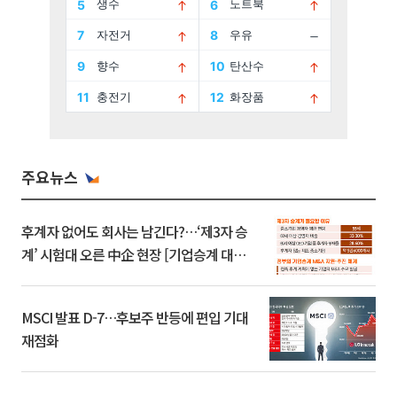
주요뉴스
후계자 없어도 회사는 남긴다?…‘제3자 승
계’ 시험대 오른 中企 현장 [기업승계 대전
환]
MSCI 발표 D-7…후보주 반등에 편입 기대
재점화