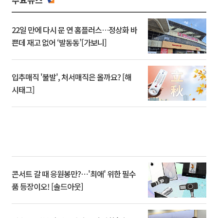
22일 만에 다시 문 연 홈플러스…정상화 바
쁜데 재고 없어 ‘발동동’[가보니]
입추매직 '불발', 처서매직은 올까요? [해
시태그]
콘서트 갈 때 응원봉만?⋯'최애' 위한 필수
품 등장이오! [솔드아웃]