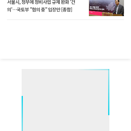
서울시, 정부에 정비사업 규제 완화 '건
의'⋯국토부 "협의 중" 입장만 [종합]