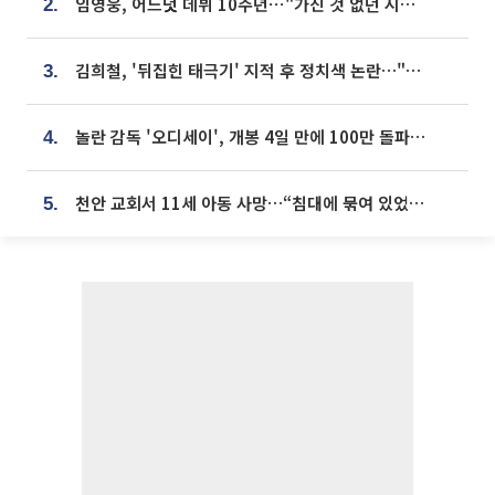
임영웅, 어느덧 데뷔 10주년⋯"가진 것 없던 시절, 내 앞엔 20명의 팬뿐"
2.
김희철, '뒤집힌 태극기' 지적 후 정치색 논란…"좌우 떠나 우리나라 국기"
3.
놀란 감독 '오디세이', 개봉 4일 만에 100만 돌파⋯'왕사남' 보다 빠르다
4.
천안 교회서 11세 아동 사망…“침대에 묶여 있었다” 진술 확보
5.