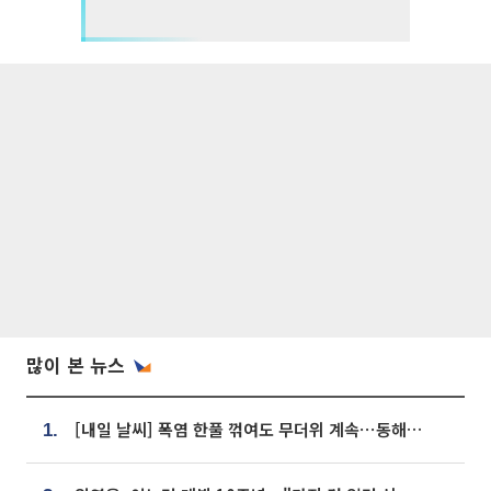
많이 본 뉴스
[내일 날씨] 폭염 한풀 꺾여도 무더위 계속⋯동해안 이틀 연속 비
1.