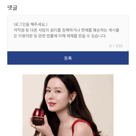
댓글
0 / 300