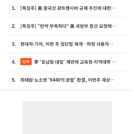
[특징주] 美 중국산 광트랜시버 규제 추진에 대한광통신 등 광통신株 강세
1.
[특징주] “탄약 부족하다“ 美 국방부 증산 요청에⋯국내 방산주 급등세
2.
현대차·기아, 이번 주 임단협 재개…하청 사용자성 재심도 ‘변수’
3.
李 ‘호남형 대입’ 제안에 교육청·지역대학 서·논술형 입시 연계 '착수'
단독
4.
최태원·노소영 '9440억 분할' 판결, 이번주 재상고 여부 주목
5.