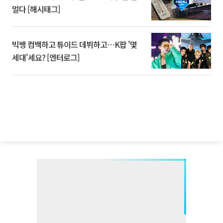
멀다 [해시태그]
빅뱅 컴백하고 튜이드 데뷔하고⋯K팝 '몇
세대'세요? [엔터로그]