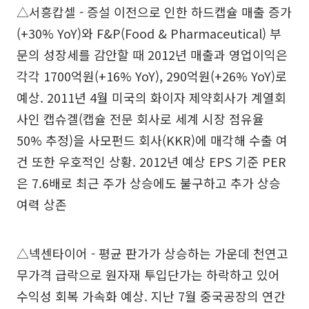
△서흥캅셀 - 증설 이전으로 인한 하드캡슐 매출 증가
(+30% YoY)와 F&P(Food & Pharmaceutical) 부
문의 성장세를 감안할 때 2012년 매출과 영업이익은
각각 1700억원(+16% YoY), 290억원(+26% YoY)로
예상. 2011년 4월 미국의 화이자 제약회사가 계열회
사인 캡슈겔(캡슐 전문 회사로 세계 시장 점유율
50% 추정)을 사모펀드 회사(KKR)에 매각해 수출 여
건 또한 우호적인 상황. 2012년 예상 EPS 기준 PER
은 7.6배로 최근 주가 상승에도 불구하고 추가 상승
여력 상존
△넥센타이어 - 평균 판가가 상승하는 가운데 천연고
무가격 급락으로 원자재 투입단가는 하락하고 있어
수익성 회복 가속화 예상. 지난 7월 중국공장의 연간