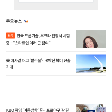
주요뉴스
한국 드론기술, 우크라 전장서 시험
단독
중…“스타트업 여러 곳 참여”
美 미사일 재고 ‘빨간불’…K방산 북미 진출
기대
KBO 폭염 '여름방학' 끝…프로야구 갈 길