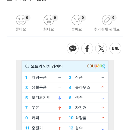
0
0
0
0
좋아요
화나요
슬퍼요
추가취재 원해요