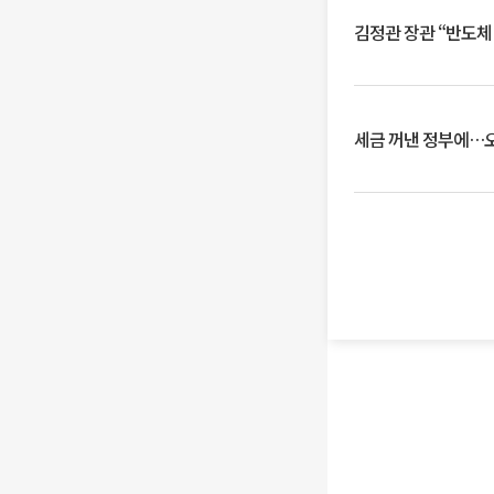
김정관 장관 “반도체
세금 꺼낸 정부에…오