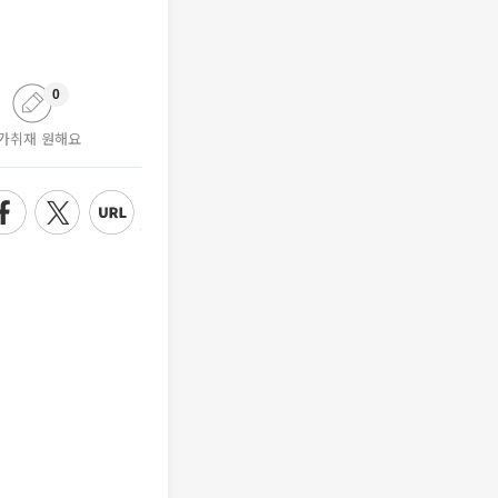
0
가취재 원해요