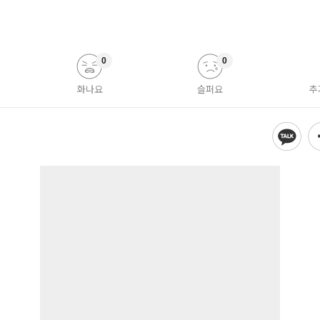
0
0
화나요
슬퍼요
추