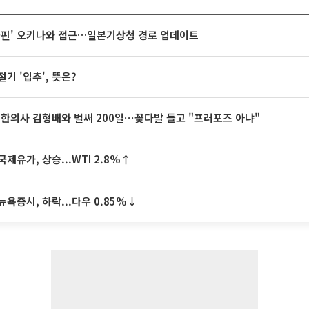
돌핀' 오키나와 접근…일본기상청 경로 업데이트
절기 '입추', 뜻은?
 한의사 김형배와 벌써 200일⋯꽃다발 들고 "프러포즈 아냐"
국제유가, 상승...WTI 2.8%↑
뉴욕증시, 하락...다우 0.85%↓