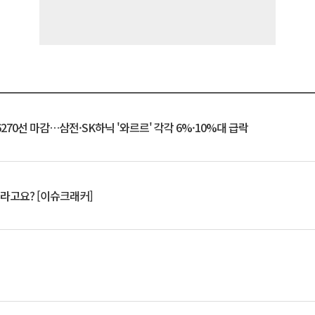
6270선 마감…삼전·SK하닉 '와르르' 각각 6%·10%대 급락
 깨라고요? [이슈크래커]