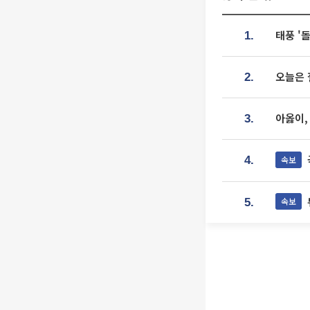
태풍 '
1.
오늘은 
2.
아옳이,
3.
속보
4.
속보
5.