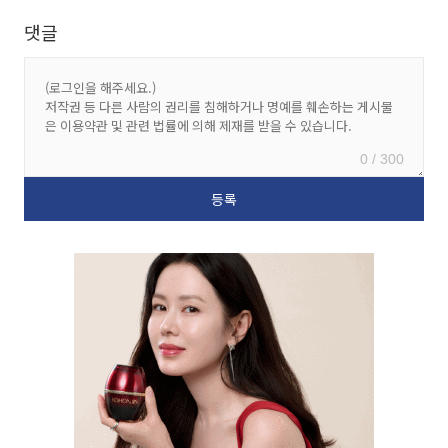
댓글
0 / 300