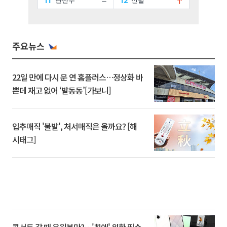
주요뉴스
22일 만에 다시 문 연 홈플러스…정상화 바
쁜데 재고 없어 ‘발동동’[가보니]
입추매직 '불발', 처서매직은 올까요? [해
시태그]