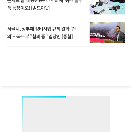
콘서트 갈 때 응원봉만?⋯'최애' 위한 필수
품 등장이오! [솔드아웃]
서울시, 정부에 정비사업 규제 완화 '건
의'⋯국토부 "협의 중" 입장만 [종합]