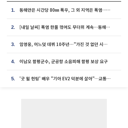
동해안은 시간당 80㎜ 폭우, 그 외 지역은 폭염…‘극과 극 날씨’
1.
[내일 날씨] 폭염 한풀 꺾여도 무더위 계속⋯동해안 이틀 연속 비
2.
임영웅, 어느덧 데뷔 10주년⋯"가진 것 없던 시절, 내 앞엔 20명의 팬뿐"
3.
이남오 함평군수, 군공항 소음피해 함평 보상 요구
4.
'굿 윌 헌팅' 배우 "기아 EV2 덕분에 살아"…교통사고 후 안전성 극찬
5.