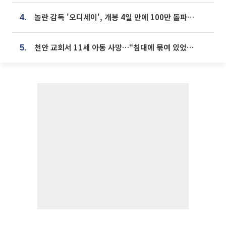
놀란 감독 '오디세이', 개봉 4일 만에 100만 돌파⋯'왕사남' 보다 빠르다
4.
천안 교회서 11세 아동 사망…“침대에 묶여 있었다” 진술 확보
5.