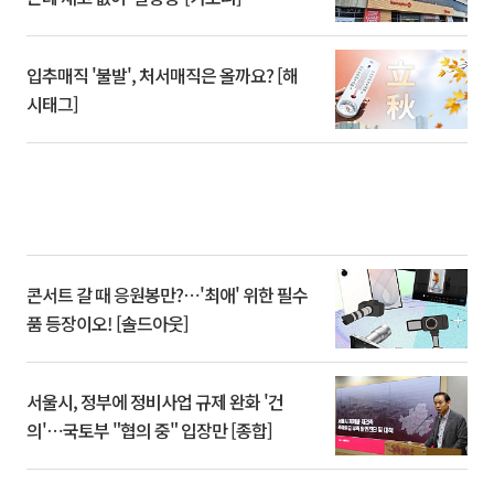
입추매직 '불발', 처서매직은 올까요? [해
시태그]
콘서트 갈 때 응원봉만?⋯'최애' 위한 필수
품 등장이오! [솔드아웃]
서울시, 정부에 정비사업 규제 완화 '건
의'⋯국토부 "협의 중" 입장만 [종합]