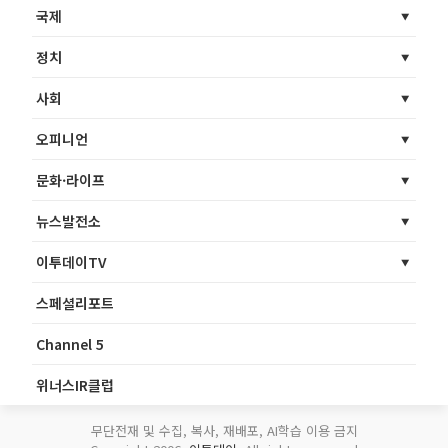
국제
정치
사회
오피니언
문화·라이프
뉴스발전소
이투데이TV
스페셜리포트
Channel 5
위너스IR클럽
무단전재 및 수집, 복사, 재배포, AI학습 이용 금지