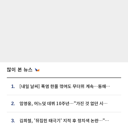
많이 본 뉴스
[내일 날씨] 폭염 한풀 꺾여도 무더위 계속⋯동해안 이틀 연속 비
1.
임영웅, 어느덧 데뷔 10주년⋯"가진 것 없던 시절, 내 앞엔 20명의 팬뿐"
2.
김희철, '뒤집힌 태극기' 지적 후 정치색 논란…"좌우 떠나 우리나라 국기"
3.