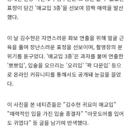
표정이 담긴 '애교입 3종'을 선보여 깜짝 매력을 발산
했다.
이 날 김수현은 자연스러운 화보 연출을 위해 얼굴 근
육을 풀며 장난스러운 표정을 선보이며, 촬영장의 분
위기를 돋구었다. '애교입 3종'은 과자를 물며 연출한
'뽀뽀입', 입술을 오므리는 '오리입' '꽉 다문입' 등으
로 온라인 커뮤니티를 통해서도 공개돼 눈길을 끌었
다.
이 사진을 본 네티즌들은 "김수현 귀요미 애교입"
"매력적인 입을 가진 입술 종결자" "아웃도어를 입어
도 귀엽다" 등 글을 남기며 반색했다.