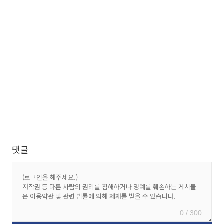
댓글
0 / 300