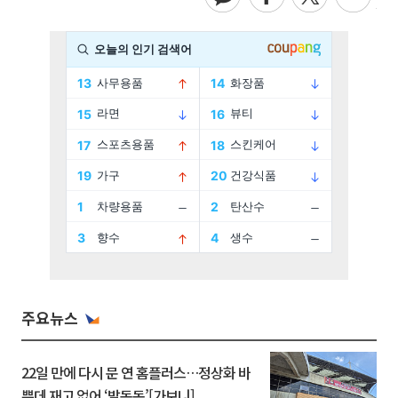
주요뉴스
22일 만에 다시 문 연 홈플러스…정상화 바
쁜데 재고 없어 ‘발동동’[가보니]