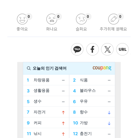
0
0
0
0
좋아요
화나요
슬퍼요
추가취재 원해요