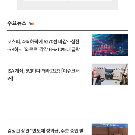
주요뉴스
코스피, 4% 하락에 6270선 마감…삼전
·SK하닉 '와르르' 각각 6%·10%대 급락
ISA 계좌, 5년마다 깨라고요? [이슈크래
커]
김정관 장관 “반도체 성과급, 주총 승인 받