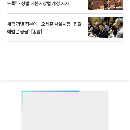
도록”…상법·자본시장법 개정 시사
세금 꺼낸 정부에…오세훈 서울시장 “집값
해법은 공급” [종합]