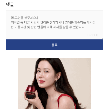
댓글
0 / 300