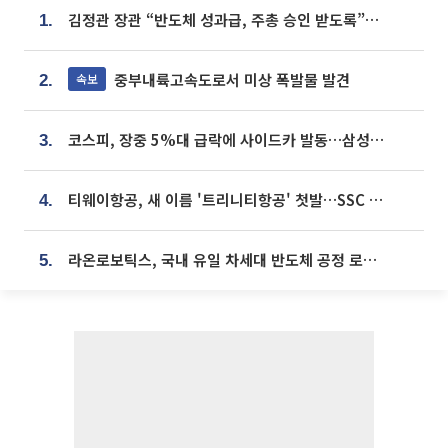
김정관 장관 “반도체 성과급, 주총 승인 받도록”…상법·자본시장법 개정 시사
1.
중부내륙고속도로서 미상 폭발물 발견
속보
2.
코스피, 장중 5%대 급락에 사이드카 발동…삼성·SK 동반 폭락
3.
티웨이항공, 새 이름 '트리니티항공' 첫발…SSC 전략 본격화
4.
라온로보틱스, 국내 유일 차세대 반도체 공정 로봇 개발 ‘고객사 테스트 진행’
5.