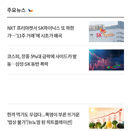
주요뉴스
NXT 프리마켓서 SK하이닉스 또 하한
가⋯‘11주 거래’에 시초가 왜곡
코스피, 장중 5%대 급락에 사이드카 발
동…삼성·SK 동반 폭락
한끼 먹기도 무섭다...폭염이 부른 뜨거운
‘밥상 물가’[뉴노멀 된 히트플레이션]