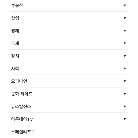
부동산
산업
경제
국제
정치
사회
오피니언
문화·라이프
뉴스발전소
이투데이TV
스페셜리포트