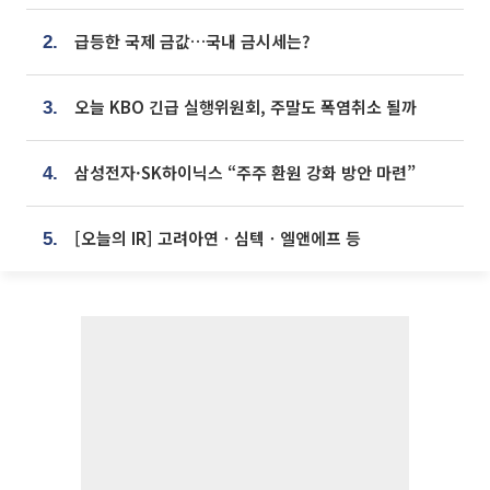
급등한 국제 금값…국내 금시세는?
2.
오늘 KBO 긴급 실행위원회, 주말도 폭염취소 될까
3.
삼성전자·SK하이닉스 “주주 환원 강화 방안 마련”
4.
[오늘의 IR] 고려아연ㆍ심텍ㆍ엘앤에프 등
5.