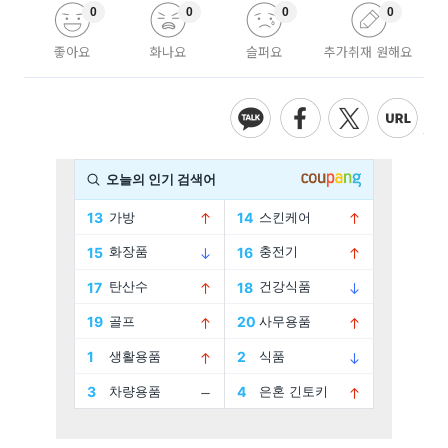
0
0
0
0
좋아요
화나요
슬퍼요
추가취재 원해요