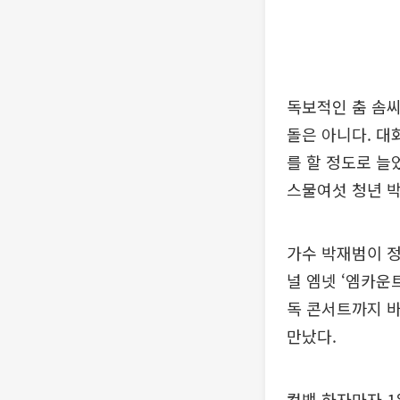
독보적인 춤 솜씨
돌은 아니다. 대
를 할 정도로 늘
스물여섯 청년 
가수 박재범이 정규
널 엠넷 ‘엠카운
독 콘서트까지 바
만났다.
컴백 하자마자 1