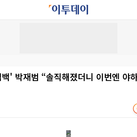
컴백' 박재범 “솔직해졌더니 이번엔 야