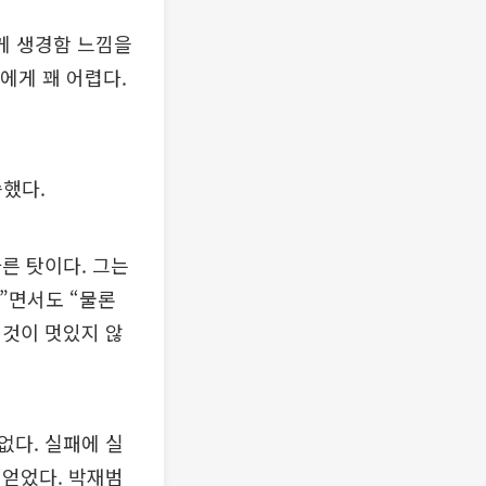
게 생경함 느낌을
에게 꽤 어렵다.
쓱했다.
른 탓이다. 그는
”면서도 “물론
 것이 멋있지 않
없다. 실패에 실
 얻었다. 박재범