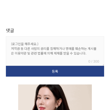
댓글
0 / 300