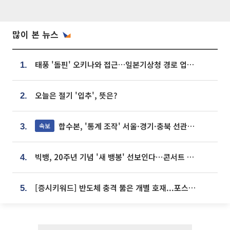
많이 본 뉴스
태풍 '돌핀' 오키나와 접근…일본기상청 경로 업데이트
1.
오늘은 절기 '입추', 뜻은?
2.
합수본, '통계 조작' 서울·경기·충북 선관위 등 추가 압수수색
속보
3.
빅뱅, 20주년 기념 '새 뱅봉' 선보인다⋯콘서트 앞두고 팝업 개최
4.
[증시키워드] 반도체 충격 뚫은 개별 호재...포스코퓨처엠·에코프로·한화솔루션 '눈길'
5.