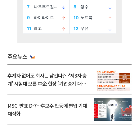
주요뉴스
후계자 없어도 회사는 남긴다?…‘제3자 승
계’ 시험대 오른 中企 현장 [기업승계 대전
환]
MSCI 발표 D-7…후보주 반등에 편입 기대
재점화