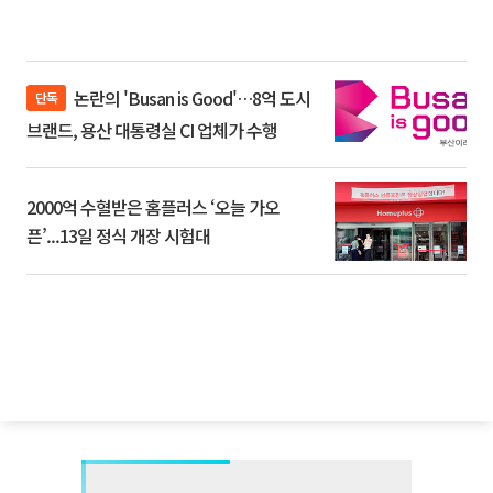
논란의 'Busan is Good'…8억 도시
단독
브랜드, 용산 대통령실 CI 업체가 수행
2000억 수혈받은 홈플러스 ‘오늘 가오
픈’...13일 정식 개장 시험대