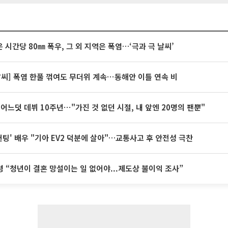
 시간당 80㎜ 폭우, 그 외 지역은 폭염…‘극과 극 날씨’
날씨] 폭염 한풀 꺾여도 무더위 계속⋯동해안 이틀 연속 비
 어느덧 데뷔 10주년⋯"가진 것 없던 시절, 내 앞엔 20명의 팬뿐"
 헌팅' 배우 "기아 EV2 덕분에 살아"…교통사고 후 안전성 극찬
 “청년이 결혼 망설이는 일 없어야...제도상 불이익 조사”