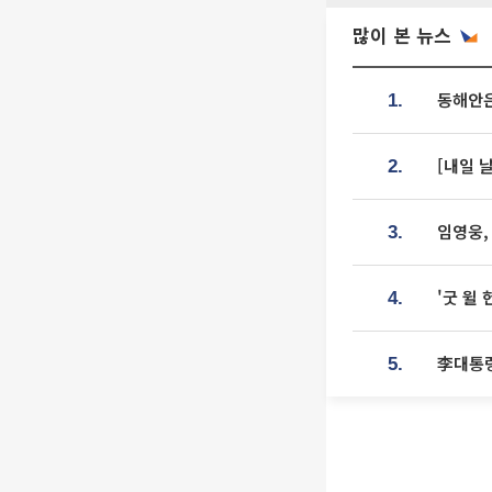
많이 본 뉴스
동해안은
1.
[내일 
2.
임영웅,
3.
'굿 윌
4.
李대통령
5.