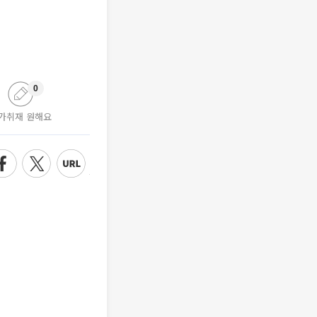
0
가취재 원해요