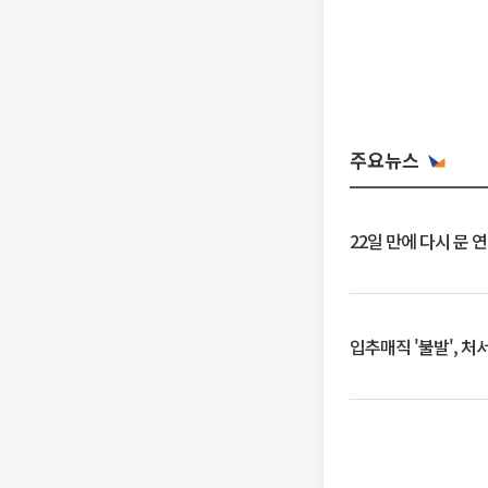
주요뉴스
22일 만에 다시 문 
입추매직 '불발', 처