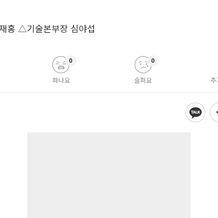
재홍 △기술본부장 심야섭
0
0
화나요
슬퍼요
추