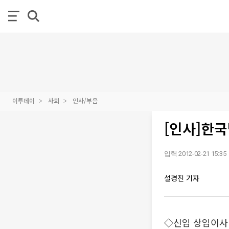
이투데이
사회
인사/부음
[인사]한
입력 2012-02-21 15:35
설경진 기자
◇신임 상임이사