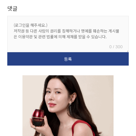
댓글
0 / 300