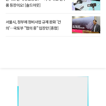
품 등장이오! [솔드아웃]
서울시, 정부에 정비사업 규제 완화 '건
의'⋯국토부 "협의 중" 입장만 [종합]