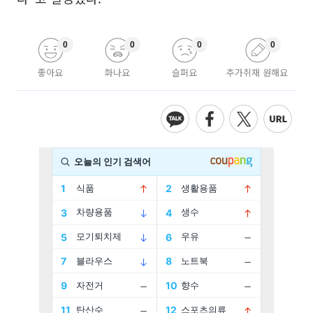
0
0
0
0
좋아요
화나요
슬퍼요
추가취재 원해요