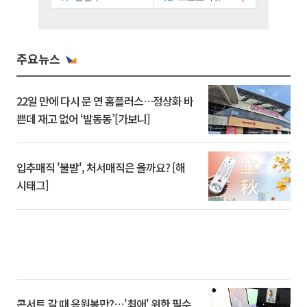
주요뉴스
22일 만에 다시 문 연 홈플러스…정상화 바
쁜데 재고 없어 ‘발동동’[가보니]
입추매직 '불발', 처서매직은 올까요? [해
시태그]
콘서트 갈 때 응원봉만?⋯'최애' 위한 필수