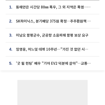
동해안은 시간당 80㎜ 폭우, 그 외 지역은 폭염…‘극과 극 날씨’
1.
SK하이닉스, 분기배당 375원 확정…주주환원책 9월로 앞당겨 발표
2.
이남오 함평군수, 군공항 소음피해 함평 보상 요구
3.
임영웅, 어느덧 데뷔 10주년⋯"가진 것 없던 시절, 내 앞엔 20명의 팬뿐"
4.
'굿 윌 헌팅' 배우 "기아 EV2 덕분에 살아"…교통사고 후 안전성 극찬
5.