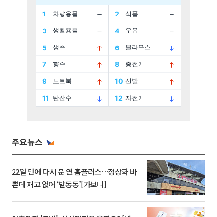
주요뉴스
22일 만에 다시 문 연 홈플러스…정상화 바
쁜데 재고 없어 ‘발동동’[가보니]