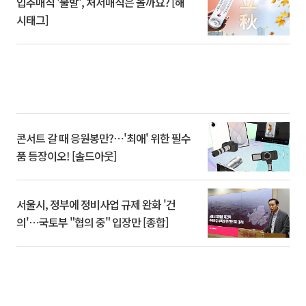
입추매직 '불발', 처서매직은 올까요? [해
시태그]
콘서트 갈 때 응원봉만?⋯'최애' 위한 필수
품 등장이오! [솔드아웃]
서울시, 정부에 정비사업 규제 완화 '건
의'⋯국토부 "협의 중" 입장만 [종합]