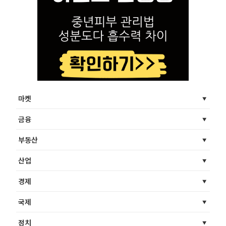
마켓
금융
부동산
산업
경제
국제
정치