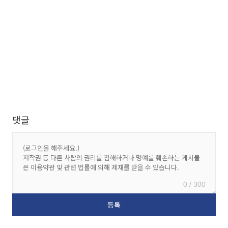
댓글
0 / 300