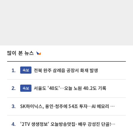
많이 본 뉴스
전북 완주 삼례읍 공장서 화재 발생
속보
1.
서울도 '40도'…오늘 노원 40.2도 기록
속보
2.
SK하이닉스, 용인·청주에 54조 투자…AI 메모리 생산기지 키운다
3.
'2TV 생생정보' 오늘방송맛집- 배우 강성진 단골! 쌀국수ㆍ푸팟퐁 커리 맛집 '블○○○'
4.