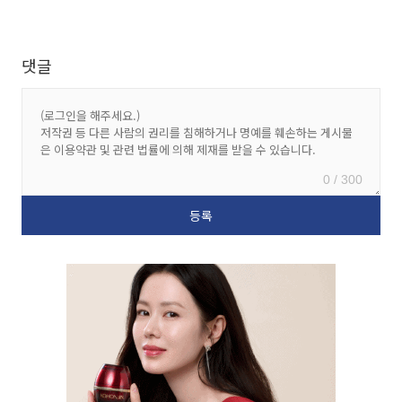
댓글
0 / 300