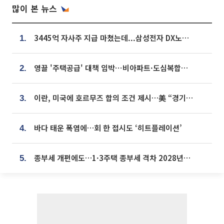
많이 본 뉴스
3445억 자사주 지급 마쳤는데...삼성전자 DX노조, 뒤늦은 '떼쓰기 집회'
1.
영끌 '주택공급' 대책 임박⋯비아파트·도심복합까지 총동원
2.
이란, 미국에 호르무즈 합의 조건 제시…美 “경기 아직 안 끝나” [종합]
3.
바다 태운 폭염에…회 한 접시도 ‘히트플레이션’
4.
종부세 개편에도…1·3주택 종부세 격차 2028년부터 확대
5.