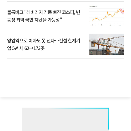
블룸버그 “레버리지 거품 빠진 코스피, 변
동성 최악 국면 지났을 가능성”
영업익으로 이자도 못 낸다…건설 한계기
업 5년 새 62→173곳