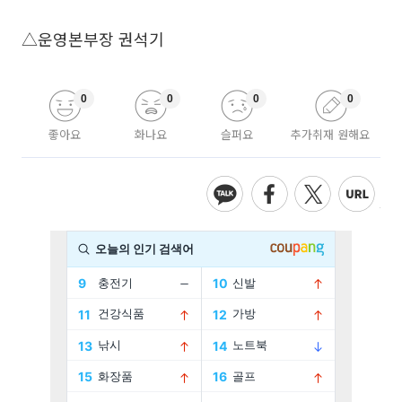
△운영본부장 권석기
0
0
0
0
좋아요
화나요
슬퍼요
추가취재 원해요