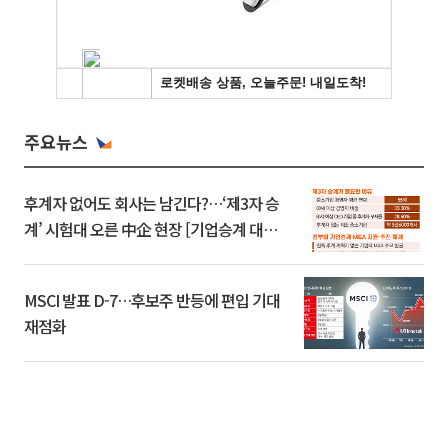
주요뉴스
후계자 없어도 회사는 남긴다?…‘제3자 승
계’ 시험대 오른 中企 현장 [기업승계 대전
환]
MSCI 발표 D-7…후보주 반등에 편입 기대
재점화