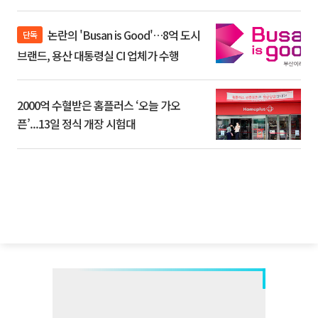
논란의 'Busan is Good'…8억 도시
단독
브랜드, 용산 대통령실 CI 업체가 수행
2000억 수혈받은 홈플러스 ‘오늘 가오
픈’...13일 정식 개장 시험대