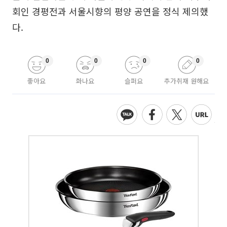
회인 경평전과 서울시향의 평양 공연을 정식 제의했
다.
0
0
0
0
좋아요
화나요
슬퍼요
추가취재 원해요