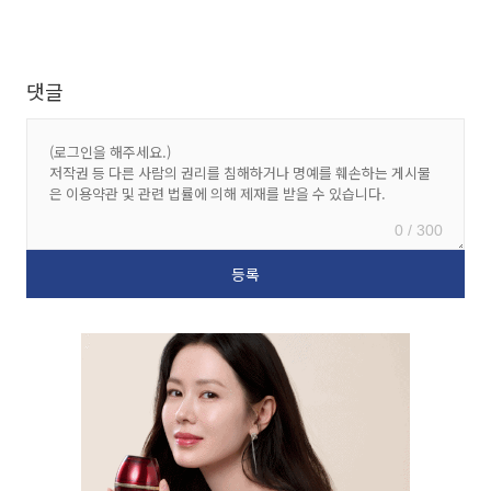
댓글
0 / 300