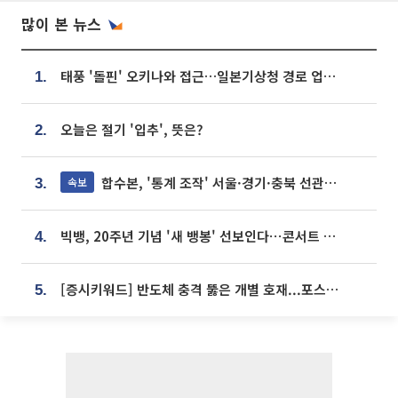
많이 본 뉴스
태풍 '돌핀' 오키나와 접근…일본기상청 경로 업데이트
1.
오늘은 절기 '입추', 뜻은?
2.
합수본, '통계 조작' 서울·경기·충북 선관위 등 추가 압수수색
속보
3.
빅뱅, 20주년 기념 '새 뱅봉' 선보인다⋯콘서트 앞두고 팝업 개최
4.
[증시키워드] 반도체 충격 뚫은 개별 호재...포스코퓨처엠·에코프로·한화솔루션 '눈길'
5.