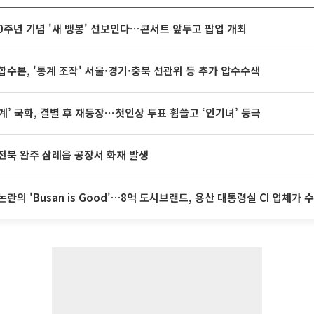
20주년 기념 '새 뱅봉' 선보인다⋯콘서트 앞두고 팝업 개최
합수본, '통계 조작' 서울·경기·충북 선관위 등 추가 압수수색
계’ 국화, 결별 후 재등장⋯첫인상 투표 휩쓸고 ‘인기녀’ 등극
전북 완주 삼례읍 공장서 화재 발생
논란의 'Busan is Good'…8억 도시브랜드, 용산 대통령실 CI 업체가 