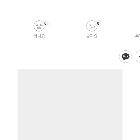
0
0
화나요
슬퍼요
추