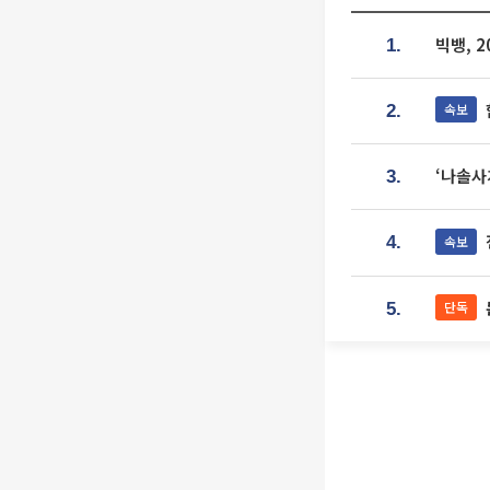
빅뱅, 
1.
속보
2.
‘나솔사
3.
속보
4.
단독
5.