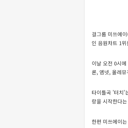
걸그룹 미쓰에이(m
인 음원차트 1위
이날 오전 0시에
론, 엠넷, 올레
타이틀곡 '터치'
랑을 시작한다는 
한편 미쓰에이는 