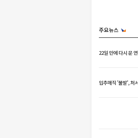
주요뉴스
22일 만에 다시 문 
입추매직 '불발', 처