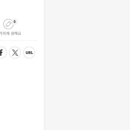
0
가취재 원해요