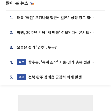
많이 본 뉴스
태풍 '돌핀' 오키나와 접근…일본기상청 경로 업데이트
1.
빅뱅, 20주년 기념 '새 뱅봉' 선보인다⋯콘서트 앞두고 팝업 개최
2.
오늘은 절기 '입추', 뜻은?
3.
합수본, '통계 조작' 서울·경기·충북 선관위 등 추가 압수수색
속보
4.
전북 완주 삼례읍 공장서 화재 발생
속보
5.