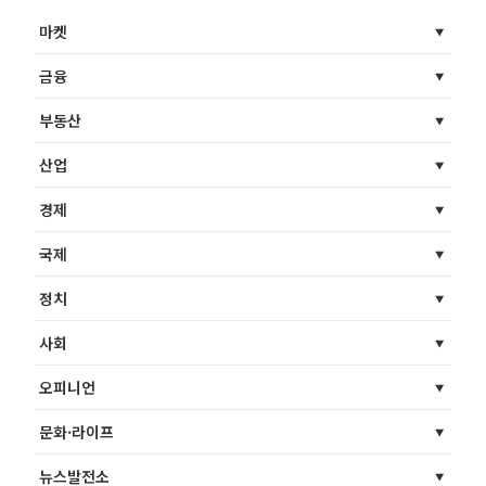
마켓
금융
부동산
산업
경제
국제
정치
사회
오피니언
문화·라이프
뉴스발전소