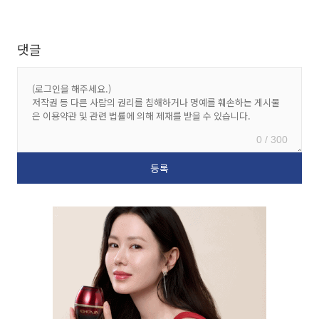
댓글
0 / 300