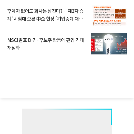
후계자 없어도 회사는 남긴다?…‘제3자 승
계’ 시험대 오른 中企 현장 [기업승계 대전
환]
MSCI 발표 D-7…후보주 반등에 편입 기대
재점화