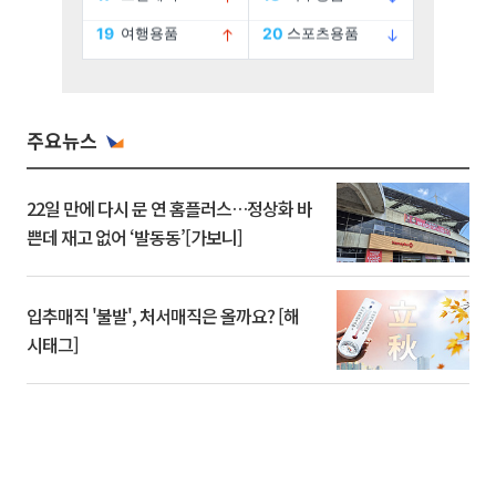
주요뉴스
22일 만에 다시 문 연 홈플러스…정상화 바
쁜데 재고 없어 ‘발동동’[가보니]
입추매직 '불발', 처서매직은 올까요? [해
시태그]