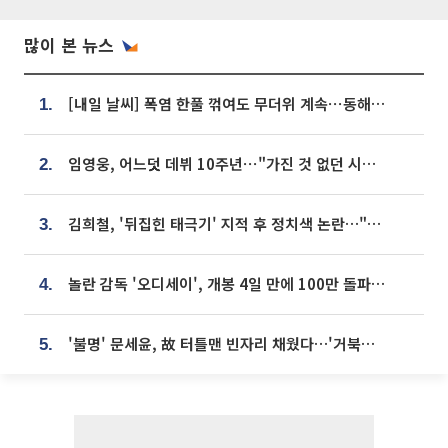
많이 본 뉴스
[내일 날씨] 폭염 한풀 꺾여도 무더위 계속⋯동해안 이틀 연속 비
1.
임영웅, 어느덧 데뷔 10주년⋯"가진 것 없던 시절, 내 앞엔 20명의 팬뿐"
2.
김희철, '뒤집힌 태극기' 지적 후 정치색 논란…"좌우 떠나 우리나라 국기"
3.
놀란 감독 '오디세이', 개봉 4일 만에 100만 돌파⋯'왕사남' 보다 빠르다
4.
'불명' 문세윤, 故 터틀맨 빈자리 채웠다…'거북이' 눈물의 최종 우승
5.