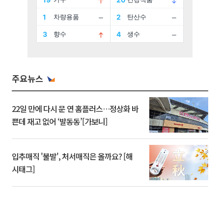
주요뉴스
22일 만에 다시 문 연 홈플러스…정상화 바
쁜데 재고 없어 ‘발동동’[가보니]
입추매직 '불발', 처서매직은 올까요? [해
시태그]