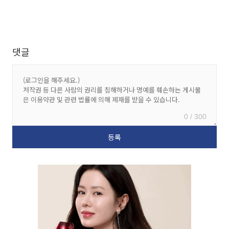
댓글
0 / 300