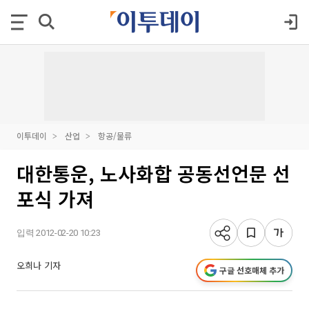
이투데이
산업
항공/물류
대한통운, 노사화합 공동선언문 선
포식 가져
입력 2012-02-20 10:23
오희나 기자
구글 선호매체 추가