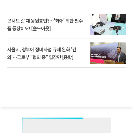
콘서트 갈 때 응원봉만?⋯'최애' 위한 필수
품 등장이오! [솔드아웃]
서울시, 정부에 정비사업 규제 완화 '건
의'⋯국토부 "협의 중" 입장만 [종합]