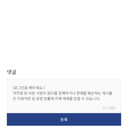
댓글
0 / 300