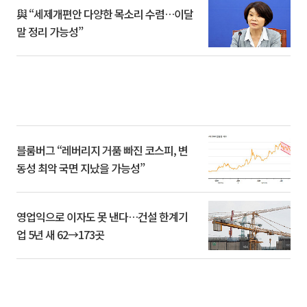
與 “세제개편안 다양한 목소리 수렴…이달
말 정리 가능성”
블룸버그 “레버리지 거품 빠진 코스피, 변
동성 최악 국면 지났을 가능성”
영업익으로 이자도 못 낸다…건설 한계기
업 5년 새 62→173곳