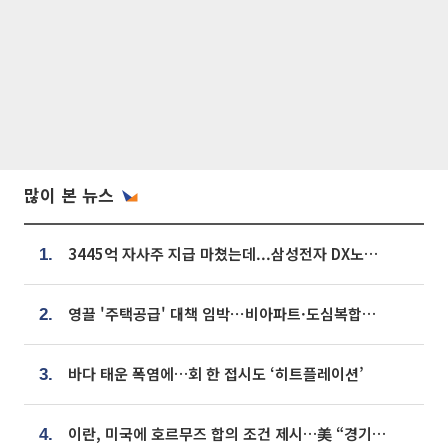
많이 본 뉴스
3445억 자사주 지급 마쳤는데...삼성전자 DX노조, 뒤늦은 '떼쓰기 집회'
1.
영끌 '주택공급' 대책 임박⋯비아파트·도심복합까지 총동원
2.
바다 태운 폭염에…회 한 접시도 ‘히트플레이션’
3.
이란, 미국에 호르무즈 합의 조건 제시…美 “경기 아직 안 끝나” [종합]
4.