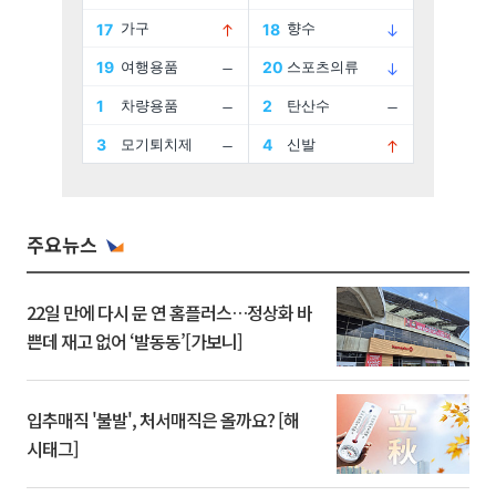
주요뉴스
22일 만에 다시 문 연 홈플러스…정상화 바
쁜데 재고 없어 ‘발동동’[가보니]
입추매직 '불발', 처서매직은 올까요? [해
시태그]