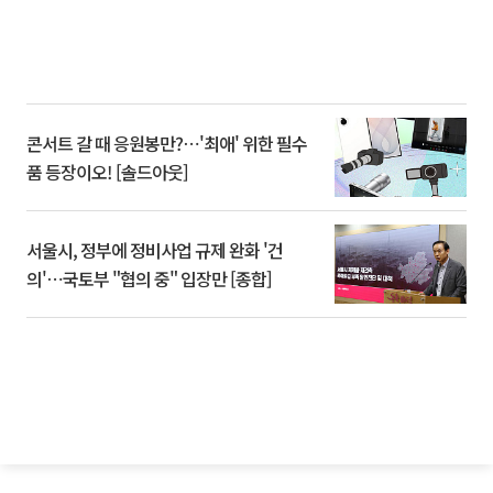
콘서트 갈 때 응원봉만?⋯'최애' 위한 필수
품 등장이오! [솔드아웃]
서울시, 정부에 정비사업 규제 완화 '건
의'⋯국토부 "협의 중" 입장만 [종합]