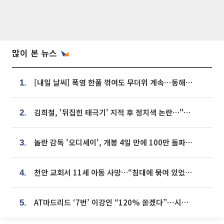
많이 본 뉴스
[내일 날씨] 폭염 한풀 꺾여도 무더위 계속⋯동해안 이틀 연속 비
1.
김희철, '뒤집힌 태극기' 지적 후 정치색 논란…"좌우 떠나 우리나라 국기"
2.
놀란 감독 '오디세이', 개봉 4일 만에 100만 돌파⋯'왕사남' 보다 빠르다
3.
천안 교회서 11세 아동 사망…“침대에 묶여 있었다” 진술 확보
4.
AT마드리드 ‘7번’ 이강인 “120% 쏟겠다”⋯시메오네 감독 “필요한 선수”
5.