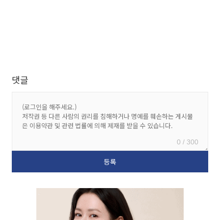
댓글
0 / 300