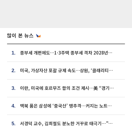
많이 본 뉴스
종부세 개편에도…1·3주택 종부세 격차 2028년부터 확대
1.
미국, 가상자산 포괄 규제 속도…상원, ‘클래리티법’ 9월 절차투표 추진
2.
이란, 미국에 호르무즈 합의 조건 제시…美 “경기 아직 안 끝나” [종합]
3.
맥북 품은 삼성에 ‘중국산’ 맹추격⋯커지는 노트북 OLED 시장
4.
서경덕 교수, 김희철도 분노한 거꾸로 태극기⋯"엉터리는 아냐, 아쉬울 뿐"
5.