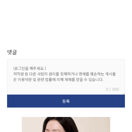
댓글
0 / 300