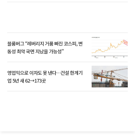
블룸버그 “레버리지 거품 빠진 코스피, 변
동성 최악 국면 지났을 가능성”
영업익으로 이자도 못 낸다…건설 한계기
업 5년 새 62→173곳