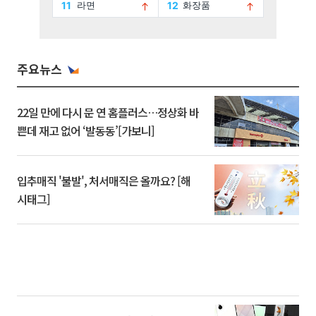
주요뉴스
22일 만에 다시 문 연 홈플러스…정상화 바
쁜데 재고 없어 ‘발동동’[가보니]
입추매직 '불발', 처서매직은 올까요? [해
시태그]