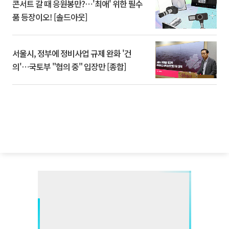
콘서트 갈 때 응원봉만?⋯'최애' 위한 필수
품 등장이오! [솔드아웃]
서울시, 정부에 정비사업 규제 완화 '건
의'⋯국토부 "협의 중" 입장만 [종합]