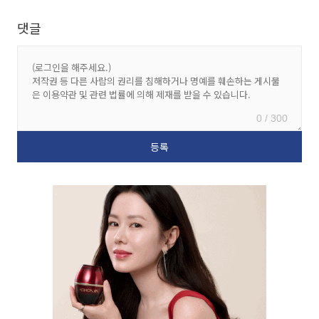
댓글
0 / 300