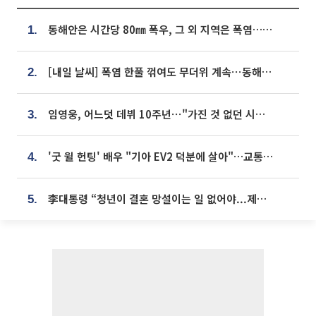
동해안은 시간당 80㎜ 폭우, 그 외 지역은 폭염…‘극과 극 날씨’
1.
[내일 날씨] 폭염 한풀 꺾여도 무더위 계속⋯동해안 이틀 연속 비
2.
임영웅, 어느덧 데뷔 10주년⋯"가진 것 없던 시절, 내 앞엔 20명의 팬뿐"
3.
'굿 윌 헌팅' 배우 "기아 EV2 덕분에 살아"…교통사고 후 안전성 극찬
4.
李대통령 “청년이 결혼 망설이는 일 없어야...제도상 불이익 조사”
5.