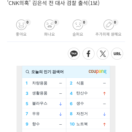
'CNK의혹' 김은석 전 대사 검찰 출석(1보)
0
0
0
0
좋아요
화나요
슬퍼요
추가취재 원해요