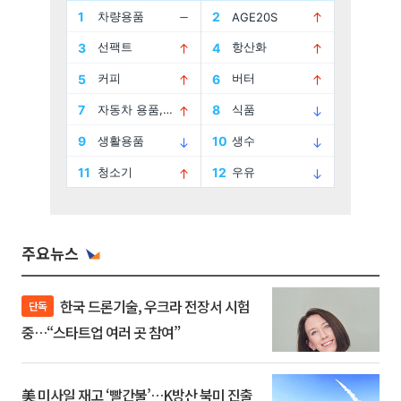
주요뉴스
한국 드론기술, 우크라 전장서 시험
단독
중…“스타트업 여러 곳 참여”
美 미사일 재고 ‘빨간불’…K방산 북미 진출