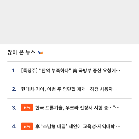
많이 본 뉴스
[특징주] “탄약 부족하다“ 美 국방부 증산 요청에⋯국내 방산주 급등세
1.
현대차·기아, 이번 주 임단협 재개…하청 사용자성 재심도 ‘변수’
2.
한국 드론기술, 우크라 전장서 시험 중…“스타트업 여러 곳 참여”
단독
3.
李 ‘호남형 대입’ 제안에 교육청·지역대학 서·논술형 입시 연계 '착수'
단독
4.