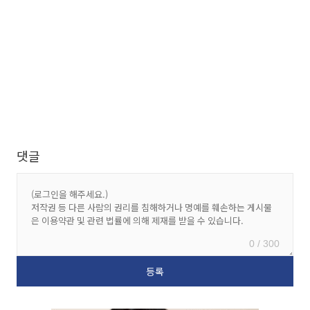
댓글
0 / 300