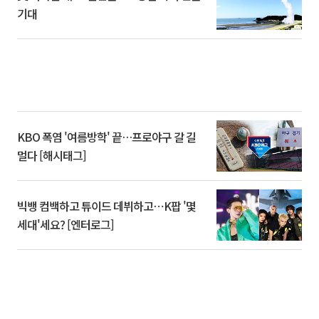
기대
KBO 폭염 '여름방학' 끝…프로야구 갈 길
멀다 [해시태그]
빅뱅 컴백하고 튜이드 데뷔하고⋯K팝 '몇
세대'세요? [엔터로그]