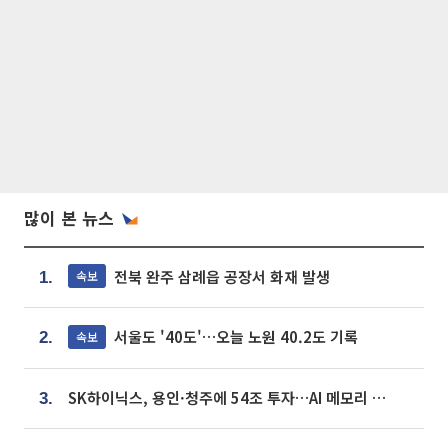
많이 본 뉴스
전북 완주 삼례읍 공장서 화재 발생
속보
1.
서울도 '40도'…오늘 노원 40.2도 기록
속보
2.
SK하이닉스, 용인·청주에 54조 투자…AI 메모리 생산기지 키운다
3.