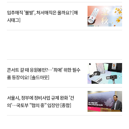
입추매직 '불발', 처서매직은 올까요? [해
시태그]
콘서트 갈 때 응원봉만?⋯'최애' 위한 필수
품 등장이오! [솔드아웃]
서울시, 정부에 정비사업 규제 완화 '건
의'⋯국토부 "협의 중" 입장만 [종합]