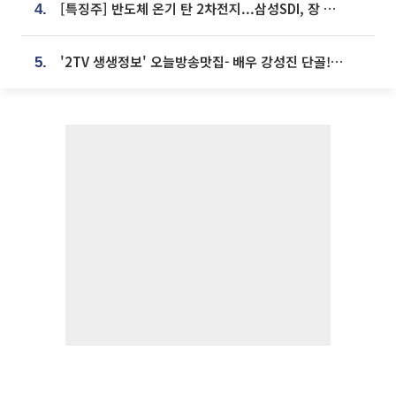
[특징주] 반도체 온기 탄 2차전지...삼성SDI, 장 초반 7% 넘게 껑충
4.
'2TV 생생정보' 오늘방송맛집- 배우 강성진 단골! 쌀국수ㆍ푸팟퐁 커리 맛집 '블○○○'
5.