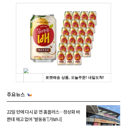
주요뉴스
22일 만에 다시 문 연 홈플러스…정상화 바
쁜데 재고 없어 ‘발동동’[가보니]