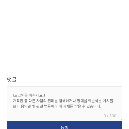
댓글
0 / 300