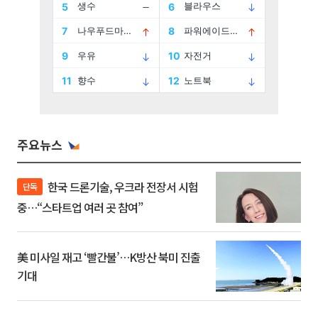
주요뉴스
한국 드론기술, 우크라 전장서 시험
단독
중…“스타트업 여러 곳 참여”
美 미사일 재고 ‘빨간불’…K방산 북미 진출
기대