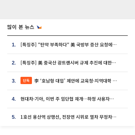
많이 본 뉴스
[특징주] “탄약 부족하다“ 美 국방부 증산 요청에⋯국내 방산주 급등세
1.
[특징주] 美 중국산 광트랜시버 규제 추진에 대한광통신 등 광통신株 강세
2.
李 ‘호남형 대입’ 제안에 교육청·지역대학 서·논술형 입시 연계 '착수'
단독
3.
현대차·기아, 이번 주 임단협 재개…하청 사용자성 재심도 ‘변수’
4.
1호선 용산역 상행선, 전장연 시위로 열차 무정차 운행
5.