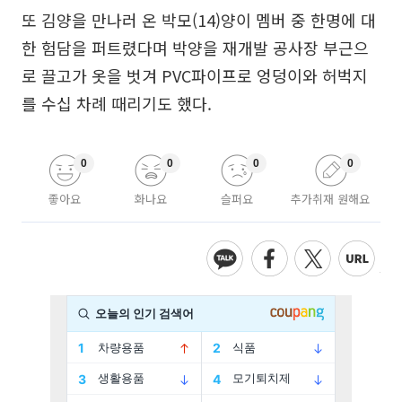
또 김양을 만나러 온 박모(14)양이 멤버 중 한명에 대
한 험담을 퍼트렸다며 박양을 재개발 공사장 부근으
로 끌고가 옷을 벗겨 PVC파이프로 엉덩이와 허벅지
를 수십 차례 때리기도 했다.
0
0
0
0
좋아요
화나요
슬퍼요
추가취재 원해요