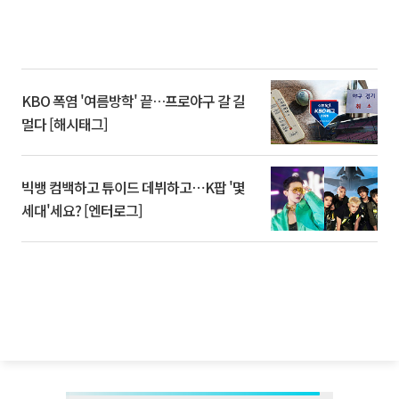
KBO 폭염 '여름방학' 끝…프로야구 갈 길
멀다 [해시태그]
빅뱅 컴백하고 튜이드 데뷔하고⋯K팝 '몇
세대'세요? [엔터로그]