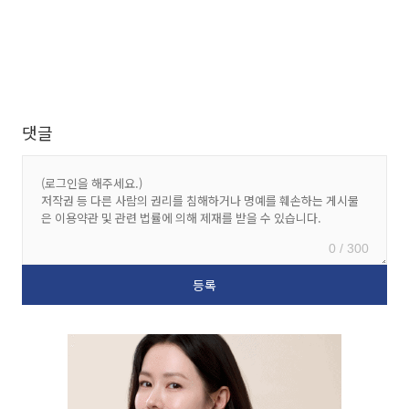
댓글
0 / 300