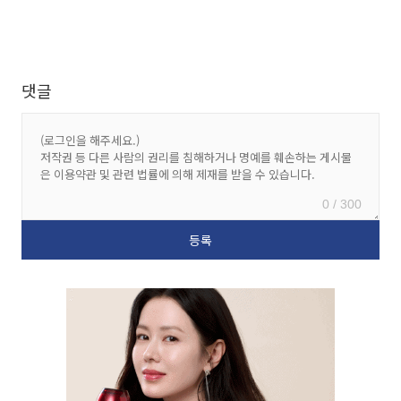
댓글
0 / 300