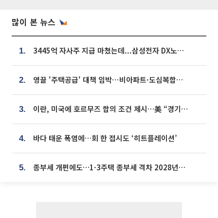
많이 본 뉴스
3445억 자사주 지급 마쳤는데...삼성전자 DX노조, 뒤늦은 '떼쓰기 집회'
1.
영끌 '주택공급' 대책 임박⋯비아파트·도심복합까지 총동원
2.
이란, 미국에 호르무즈 합의 조건 제시…美 “경기 아직 안 끝나” [종합]
3.
바다 태운 폭염에…회 한 접시도 ‘히트플레이션’
4.
종부세 개편에도…1·3주택 종부세 격차 2028년부터 확대
5.