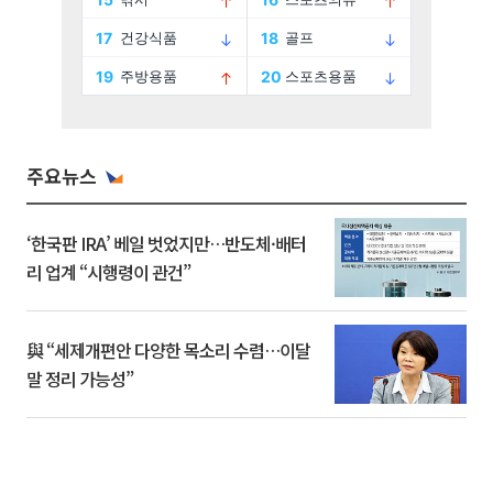
주요뉴스
‘한국판 IRA’ 베일 벗었지만…반도체·배터
리 업계 “시행령이 관건”
與 “세제개편안 다양한 목소리 수렴…이달
말 정리 가능성”