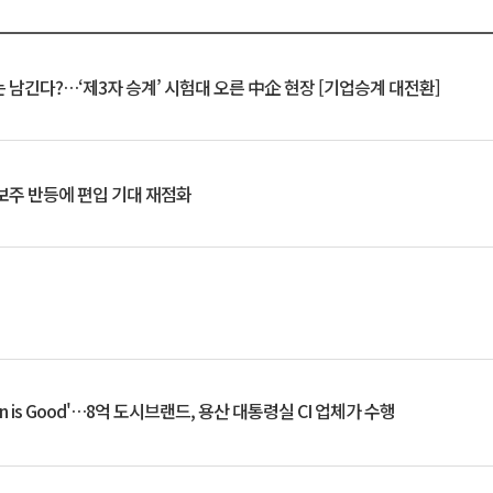
 남긴다?…‘제3자 승계’ 시험대 오른 中企 현장 [기업승계 대전환]
후보주 반등에 편입 기대 재점화
an is Good'…8억 도시브랜드, 용산 대통령실 CI 업체가 수행