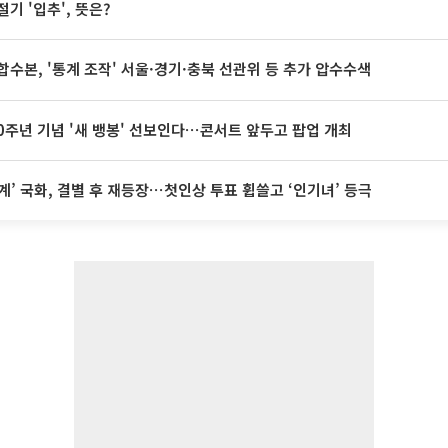
절기 '입추', 뜻은?
합수본, '통계 조작' 서울·경기·충북 선관위 등 추가 압수수색
20주년 기념 '새 뱅봉' 선보인다⋯콘서트 앞두고 팝업 개최
계’ 국화, 결별 후 재등장⋯첫인상 투표 휩쓸고 ‘인기녀’ 등극