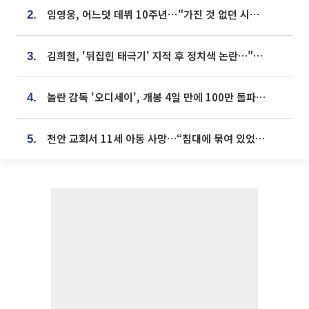
임영웅, 어느덧 데뷔 10주년⋯"가진 것 없던 시절, 내 앞엔 20명의 팬뿐"
2.
김희철, '뒤집힌 태극기' 지적 후 정치색 논란…"좌우 떠나 우리나라 국기"
3.
놀란 감독 '오디세이', 개봉 4일 만에 100만 돌파⋯'왕사남' 보다 빠르다
4.
천안 교회서 11세 아동 사망…“침대에 묶여 있었다” 진술 확보
5.