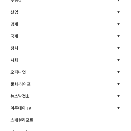
부동산
산업
경제
국제
정치
사회
오피니언
문화·라이프
뉴스발전소
이투데이TV
스페셜리포트