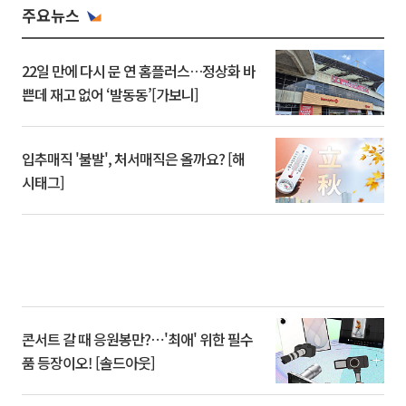
주요뉴스
22일 만에 다시 문 연 홈플러스…정상화 바
쁜데 재고 없어 ‘발동동’[가보니]
입추매직 '불발', 처서매직은 올까요? [해
시태그]
콘서트 갈 때 응원봉만?⋯'최애' 위한 필수
품 등장이오! [솔드아웃]