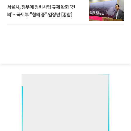
서울시, 정부에 정비사업 규제 완화 '건
의'⋯국토부 "협의 중" 입장만 [종합]