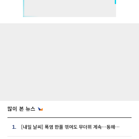
많이 본 뉴스
[내일 날씨] 폭염 한풀 꺾여도 무더위 계속⋯동해안 이틀 연속 비
1.