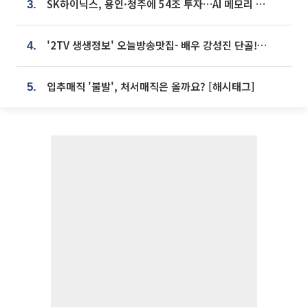
SK하이닉스, 용인·청주에 54조 투자…AI 메모리 생산기지 키운다
3.
'2TV 생생정보' 오늘방송맛집- 배우 강성진 단골! 쌀국수ㆍ푸팟퐁 커리 맛집 '블○○○'
4.
입추매직 '불발', 처서매직은 올까요? [해시태그]
5.