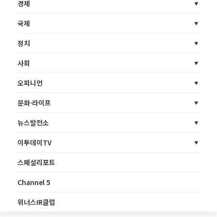
경제
국제
정치
사회
오피니언
문화·라이프
뉴스발전소
이투데이TV
스페셜리포트
Channel 5
위너스IR클럽