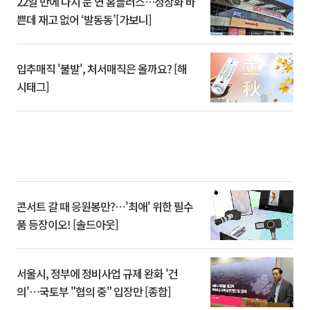
22일 만에 다시 문 연 홈플러스…정상화 바
쁜데 재고 없어 ‘발동동’[가보니]
입추매직 '불발', 처서매직은 올까요? [해
시태그]
콘서트 갈 때 응원봉만?⋯'최애' 위한 필수
품 등장이오! [솔드아웃]
서울시, 정부에 정비사업 규제 완화 '건
의'⋯국토부 "협의 중" 입장만 [종합]