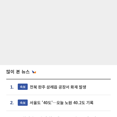
많이 본 뉴스
전북 완주 삼례읍 공장서 화재 발생
속보
1.
서울도 '40도'…오늘 노원 40.2도 기록
속보
2.