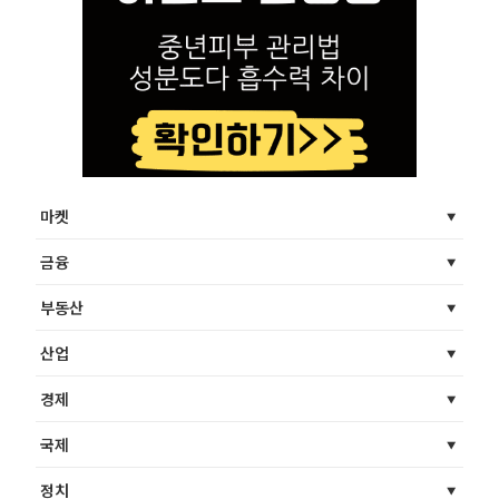
마켓
금융
부동산
산업
경제
국제
정치