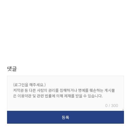
댓글
0 / 300