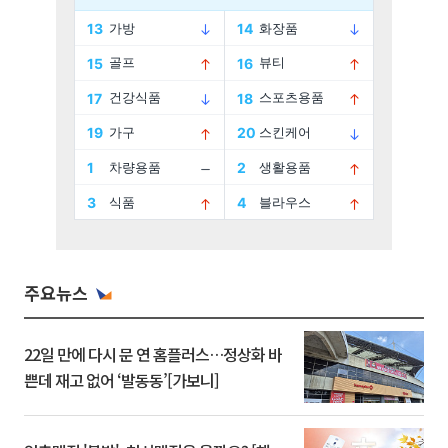
주요뉴스
22일 만에 다시 문 연 홈플러스…정상화 바
쁜데 재고 없어 ‘발동동’[가보니]