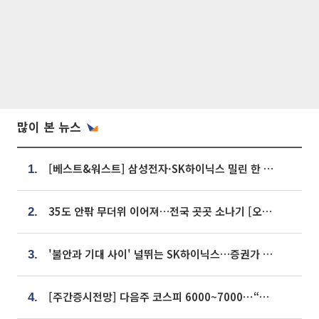
많이 본 뉴스
[베스트&워스트] 삼성전자·SK하이닉스 밀린 한 주…상상인증권은 85% 급등
1.
35도 안팎 무더위 이어져…전국 곳곳 소나기 [오늘 날씨]
2.
'불안과 기대 사이' 널뛰는 SK하이닉스…증권가 "HBM4·LTA 기반 펀터멘털 견고"
3.
[주간증시전망] 다음주 코스피 6000~7000⋯“外人 수급은 정책이 변수”
4.