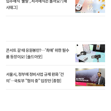
입추매직 '불발', 처서매직은 올까요? [해
시태그]
콘서트 갈 때 응원봉만?⋯'최애' 위한 필수
품 등장이오! [솔드아웃]
서울시, 정부에 정비사업 규제 완화 '건
의'⋯국토부 "협의 중" 입장만 [종합]