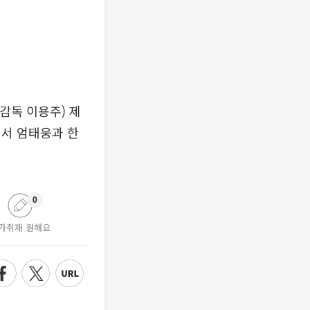
감독 이용주) 제
에서 엄태웅과 한
0
가취재 원해요