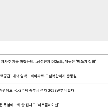
억 자사주 지급 마쳤는데...삼성전자 DX노조, 뒤늦은 '떼쓰기 집회'
주택공급' 대책 임박⋯비아파트·도심복합까지 총동원
개편에도…1·3주택 종부세 격차 2028년부터 확대
운 폭염에…회 한 접시도 ‘히트플레이션’