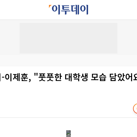
지-이제훈, "풋풋한 대학생 모습 담았어