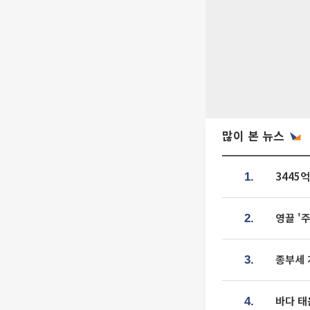
많이 본 뉴스
3445
1.
영끌 '
2.
종부세 
3.
바다 태
4.