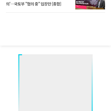
의'⋯국토부 "협의 중" 입장만 [종합]