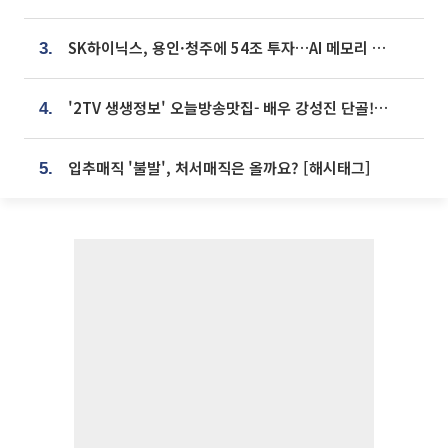
SK하이닉스, 용인·청주에 54조 투자…AI 메모리 생산기지 키운다
3.
'2TV 생생정보' 오늘방송맛집- 배우 강성진 단골! 쌀국수ㆍ푸팟퐁 커리 맛집 '블○○○'
4.
입추매직 '불발', 처서매직은 올까요? [해시태그]
5.