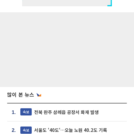
많이 본 뉴스
전북 완주 삼례읍 공장서 화재 발생
속보
1.
서울도 '40도'…오늘 노원 40.2도 기록
속보
2.