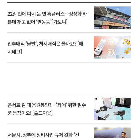
22일 만에 다시 문 연 홈플러스…정상화 바
쁜데 재고 없어 ‘발동동’[가보니]
입추매직 '불발', 처서매직은 올까요? [해
시태그]
콘서트 갈 때 응원봉만?⋯'최애' 위한 필수
품 등장이오! [솔드아웃]
서울시, 정부에 정비사업 규제 완화 '건