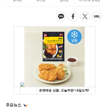
좋아요
화나요
슬퍼요
추가취재 원해요
주요뉴스