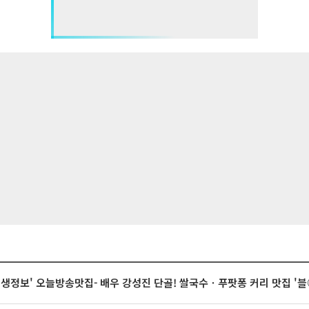
 생생정보' 오늘방송맛집- 배우 강성진 단골! 쌀국수ㆍ푸팟퐁 커리 맛집 '