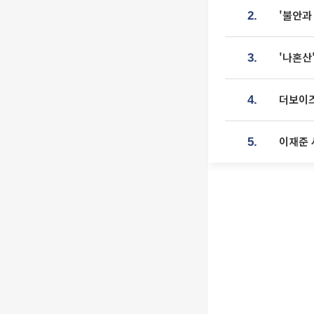
'불안과
2.
'나혼산
3.
더보이즈
4.
이재준 
5.