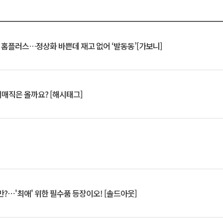
연 홈플러스…정상화 바쁜데 재고 없어 ‘발동동’[가보니]
서매직은 올까요? [해시태그]
?⋯'최애' 위한 필수품 등장이오! [솔드아웃]