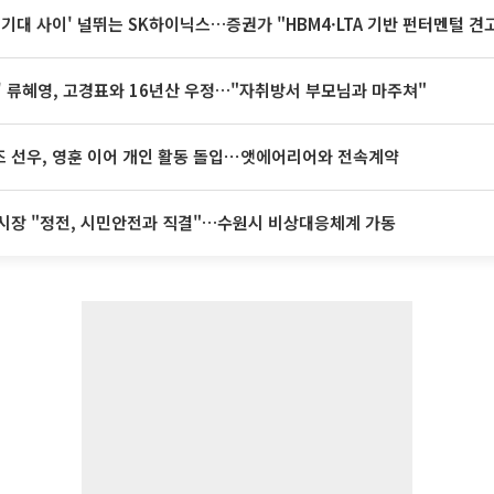
 기대 사이' 널뛰는 SK하이닉스…증권가 "HBM4·LTA 기반 펀터멘털 견
' 류혜영, 고경표와 16년산 우정…"자취방서 부모님과 마주쳐"
 선우, 영훈 이어 개인 활동 돌입⋯앳에어리어와 전속계약
시장 "정전, 시민안전과 직결"…수원시 비상대응체계 가동