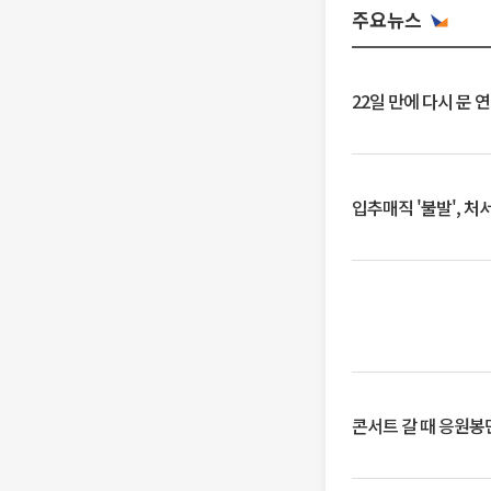
주요뉴스
22일 만에 다시 문 
입추매직 '불발', 처
콘서트 갈 때 응원봉만