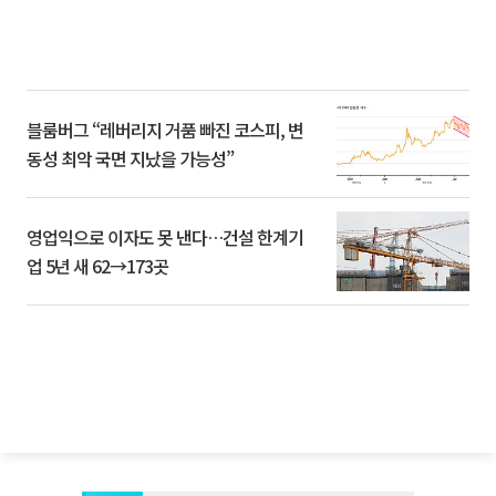
블룸버그 “레버리지 거품 빠진 코스피, 변
동성 최악 국면 지났을 가능성”
영업익으로 이자도 못 낸다…건설 한계기
업 5년 새 62→173곳