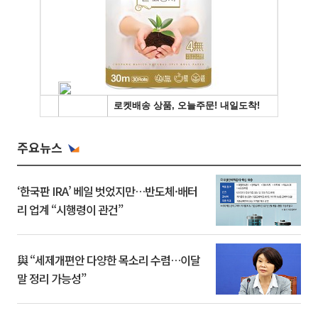
주요뉴스
‘한국판 IRA’ 베일 벗었지만…반도체·배터
리 업계 “시행령이 관건”
與 “세제개편안 다양한 목소리 수렴…이달
말 정리 가능성”