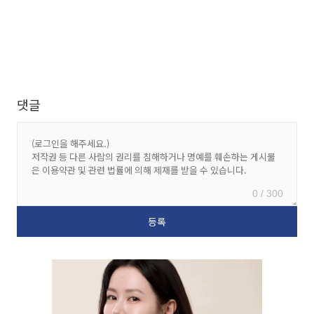
댓글
0 / 300