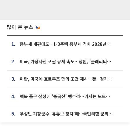
많이 본 뉴스
종부세 개편에도…1·3주택 종부세 격차 2028년부터 확대
1.
미국, 가상자산 포괄 규제 속도…상원, ‘클래리티법’ 9월 절차투표 추진
2.
이란, 미국에 호르무즈 합의 조건 제시…美 “경기 아직 안 끝나” [종합]
3.
맥북 품은 삼성에 ‘중국산’ 맹추격⋯커지는 노트북 OLED 시장
4.
우성빈 기장군수 ‘유튜브 정치’에…국민의힘 군의원들 집단 반발
5.