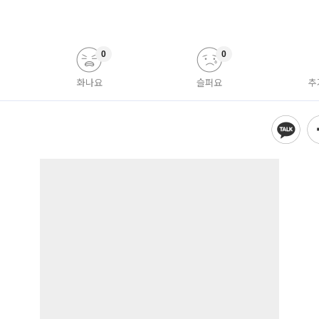
0
0
화나요
슬퍼요
추