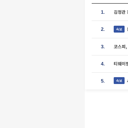
김정관 
1.
속보
2.
코스피,
3.
티웨이항
4.
속보
5.