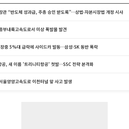
장관 “반도체 성과급, 주총 승인 받도록”…상법·자본시장법 개정 시사
중부내륙고속도로서 미상 폭발물 발견
 장중 5%대 급락에 사이드카 발동…삼성·SK 동반 폭락
공, 새 이름 '트리니티항공' 첫발…SSC 전략 본격화
서울양양고속도로 이천터널 앞 사고 발생