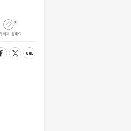
0
가취재 원해요