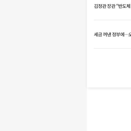
김정관 장관 “반도체
세금 꺼낸 정부에…오