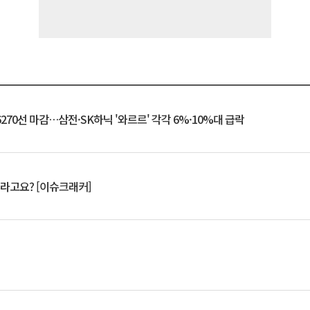
6270선 마감…삼전·SK하닉 '와르르' 각각 6%·10%대 급락
 깨라고요? [이슈크래커]