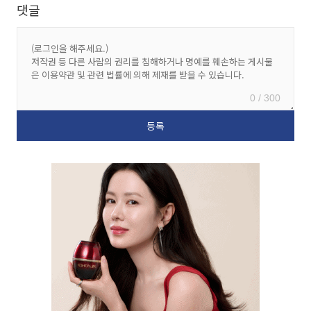
댓글
0 / 300