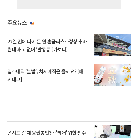
주요뉴스
22일 만에 다시 문 연 홈플러스…정상화 바
쁜데 재고 없어 ‘발동동’[가보니]
입추매직 '불발', 처서매직은 올까요? [해
시태그]
콘서트 갈 때 응원봉만?⋯'최애' 위한 필수