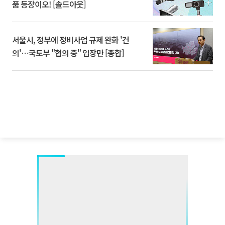
품 등장이오! [솔드아웃]
서울시, 정부에 정비사업 규제 완화 '건
의'⋯국토부 "협의 중" 입장만 [종합]