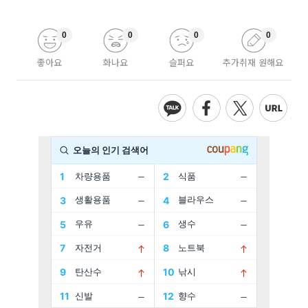
0
0
0
0
좋아요
화나요
슬퍼요
추가취재 원해요