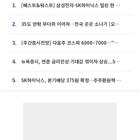
[베스트&워스트] 삼성전자·SK하이닉스 밀린 한 주…상상인증권은 85% 급등
1.
35도 안팎 무더위 이어져…전국 곳곳 소나기 [오늘 날씨]
2.
[주간증시전망] 다음주 코스피 6000~7000⋯“外人 수급은 정책이 변수”
3.
뉴욕증시, 연준 금리인상 기대감 꺾이자 상승...S&P500 사상 최고치 [종합]
4.
SK하이닉스, 분기배당 375원 확정…주주환원책 9월로 앞당겨 발표
5.